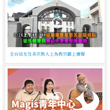
全台信友及各宗教人士為教宗獻上禱聲