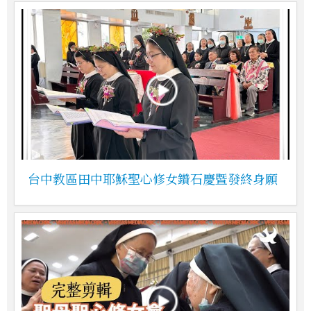
台中教區田中耶穌聖心修女鑽石慶暨發終身願