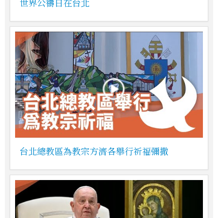
世界公禱日在台北
台北總教區為教宗方濟各舉行祈福彌撒