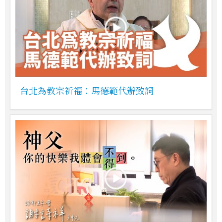
台北為教宗祈福：馬德範代辦致詞