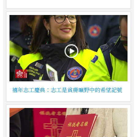
禧年志工慶典：志工是貧瘠曠野中的希望記號