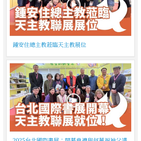
鍾安住總主教蒞臨天主教展位
2025台北國際書展：開幕典禮與何萬福神父講