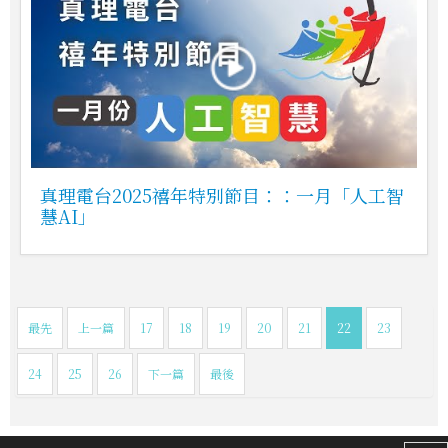
真理電台2025禧年特別節目：：一月「人工智
慧AI」
最先
上一篇
17
18
19
20
21
22
23
24
25
26
下一篇
最後