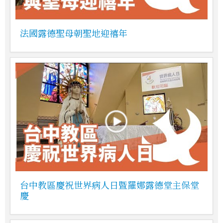
法國露德聖母朝聖地迎禧年
台中教區慶祝世界病人日暨羅娜露德堂主保堂
慶