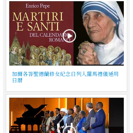
加爾各答聖德蘭修女紀念日列入羅馬禮儀通用
日曆