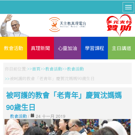
教會活動
真理新聞
心靈加油
學習課程
主日講道
你目前位置:
首頁
教會活動
教會活動
被呵護的教會「老青年」慶賀沈媽媽90歲生日
被呵護的教會「老青年」慶賀沈媽媽
90歲生日
教會活動
/
24 十一月 2019