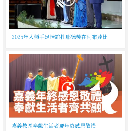
2025年人類手足情誼扎耶德獎在阿布達比
嘉義教區奉獻生活者慶年終感恩敬禮