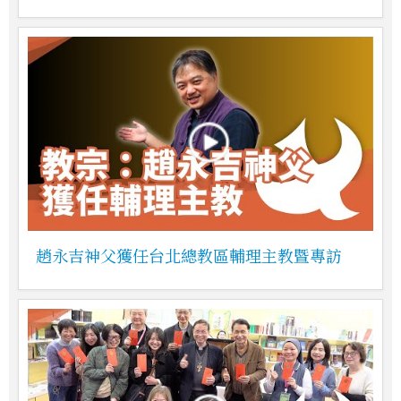
趙永吉神父獲任台北總教區輔理主教暨專訪