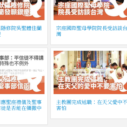
羅隱修院吳聖體佳蘭
宗座國際聖母學院院長受訪談
慶
灣
回應聖座禮儀及聖事
主教團完成述職：在天父愛中
信徒是否能在彌撒中
害怕