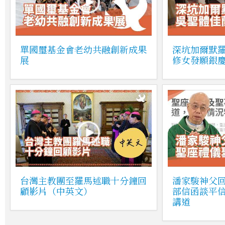
單國璽基金會老幼共融創新成果
深坑加爾默
展
修女發願銀
台灣主教團至羅馬述職十分鐘回
潘家駿神父
顧影片（中英文）
部信函談平
講道