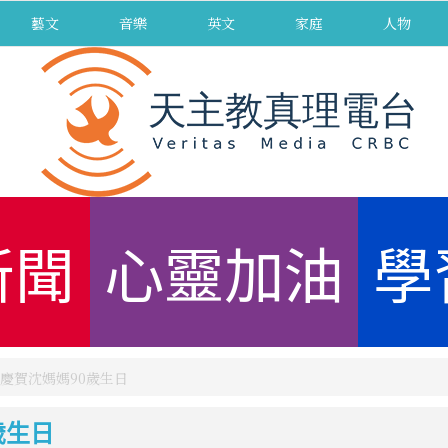
藝文
音樂
英文
家庭
人物
新聞
心靈加油
學
慶賀沈媽媽90歲生日
歲生日