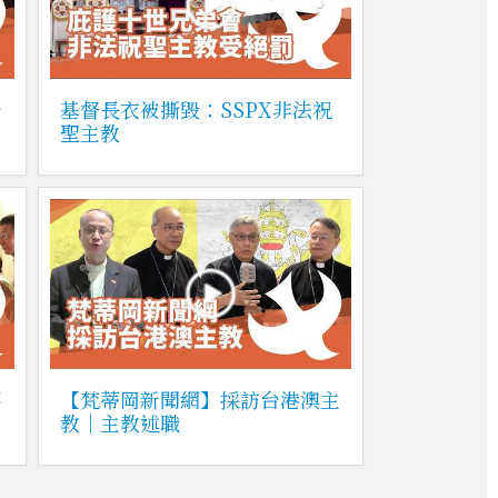
台
基督長衣被撕毀：SSPX非法祝
聖主教
不
【梵蒂岡新聞網】採訪台港澳主
教｜主教述職