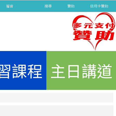
福音
separator
搜尋
贊助
信用卡贊助
習課程
主日講道