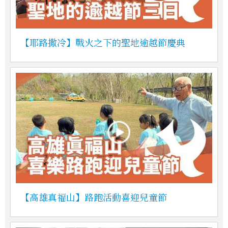
【耶路撒冷】戰火之下的聖地逾越節慶典
【高雄真福山】路跑活動喜迎兒童節