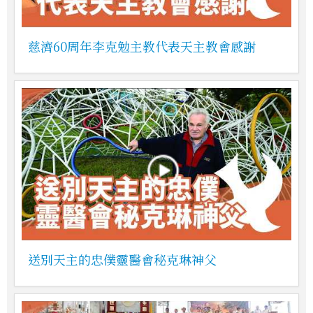
慈濟60周年李克勉主教代表天主教會感謝
送別天主的忠僕靈醫會秘克琳神父