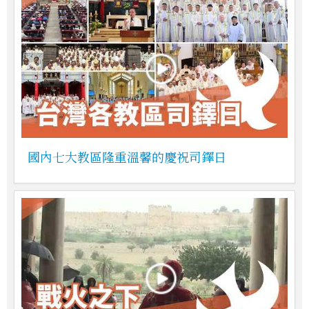
國內七大教區隆重溫馨的慶祝司鐸日