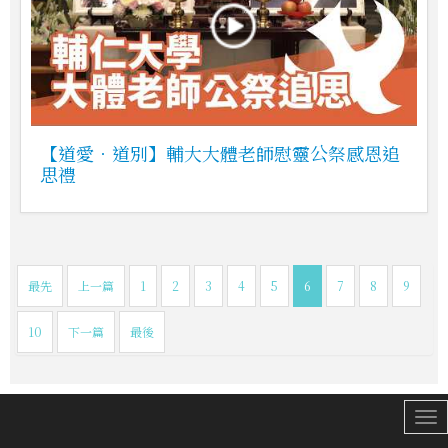
【道愛．道別】輔大大體老師慰靈公祭感恩追
思禮
最先
上一篇
1
2
3
4
5
6
7
8
9
10
下一篇
最後