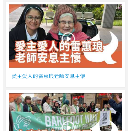
愛主愛人的雷蕙琅老師安息主懷