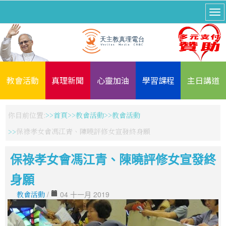
教會活動
真理新聞
心靈加油
學習課程
主日講道
你目前位置:
首頁
教會活動
教會活動
保祿孝女會馮江青、陳曉評修女宣發終身願
保祿孝女會馮江青、陳曉評修女宣發終
身願
教會活動
/
04 十一月 2019