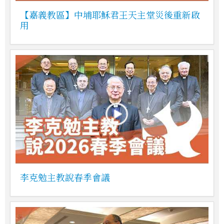
【嘉義教區】中埔耶穌君王天主堂災後重新啟
用
李克勉主教說春季會議