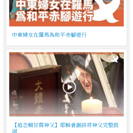
中東婦女在羅馬為和平赤腳遊行
【追念賴甘霖神父】耶穌會謝詩祥神父完整致
詞