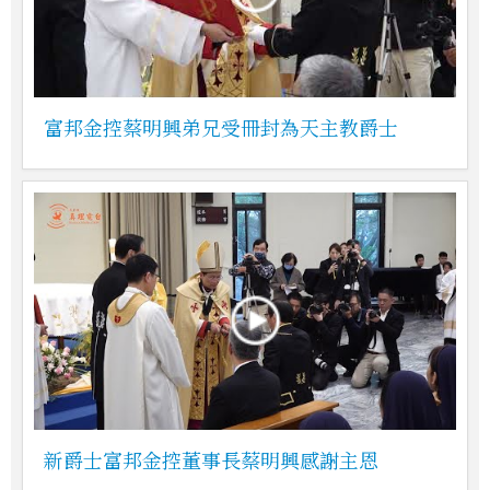
富邦金控蔡明興弟兄受冊封為天主教爵士
新爵士富邦金控董事長蔡明興感謝主恩