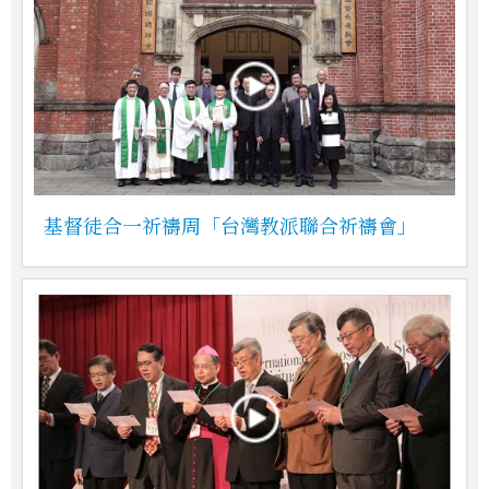
基督徒合一祈禱周「台灣教派聯合祈禱會」