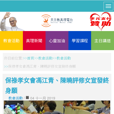
教會活動
真理新聞
心靈加油
學習課程
主日講道
你目前位置:
首頁
教會活動
教會活動
保祿孝女會馮江青、陳曉評修女宣發終身願
保祿孝女會馮江青、陳曉評修女宣發終
身願
教會活動
/
04 十一月 2019