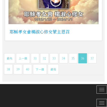
耶穌孝女會楊淑心修女蒙主恩召
最先
上一篇
31
32
33
34
35
36
37
38
39
40
下一篇
最後