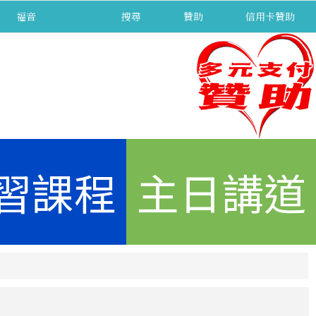
福音
separator
搜尋
贊助
信用卡贊助
習課程
主日講道