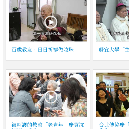
百歲教友，日日祈禱做唸珠
靜宜大學「
被呵護的教會「老青年」慶賀沈
台北傳協慶「