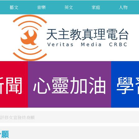
藝文
音樂
英文
家庭
人物
新聞
心靈加油
學
評修女宣發終身願
身願