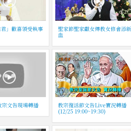
維君」歡喜領受執事
聖家節聖家獻女傳教女修會添
血
節教宗文告現場轉播
教宗復活節文告Live實況轉播
(12/25 19:00~19:30)