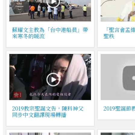
蘇耀文主教為「台中港船員」帶
「聖言會孟
來寒冬的暖流
聖秩
2019教宗聖誕文告，陳科神父
2019聖誕
同步中文翻譯現場轉播