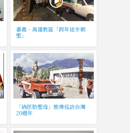
新
嘉義、高雄教區「跨年徒步朝
聖」
「納匝肋聖母」態像巡訪台灣
20週年