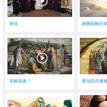
服從
跟隨耶穌的
耶穌是誰？
聖母陪你渡