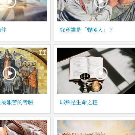
條件
究竟誰是「聾啞人」？
過最艱苦的考驗
耶穌是生命之糧