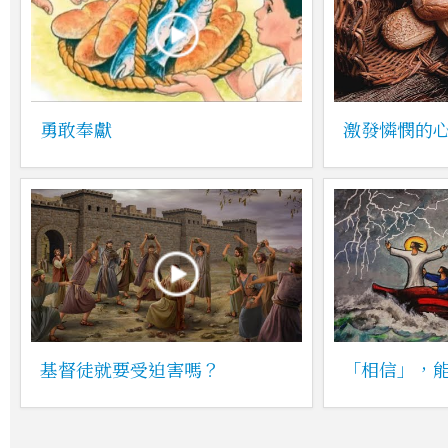
勇敢奉獻
激發憐憫的
基督徒就要受迫害嗎？
「相信」，