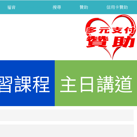
福音
separator
搜尋
贊助
信用卡贊助
習課程
主日講道