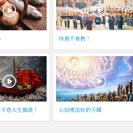
心
你背不背教！
能平息人生風浪！
心田裡茁壯的天國