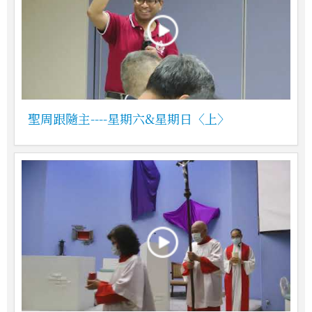
聖周跟隨主----星期六&星期日〈上〉