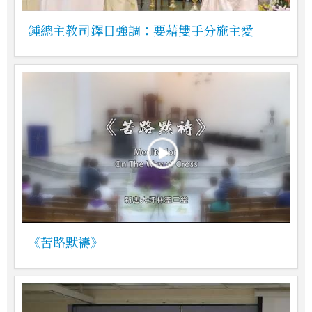
鍾總主教司鐸日強調：要藉雙手分施主愛
《苦路默禱》