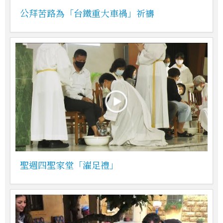
公拜苦路為「台鐵重大車禍」祈禱
聖週四聖家堂「濯足禮」