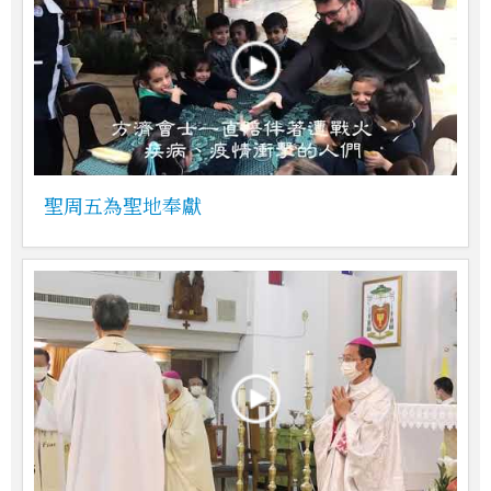
聖周五為聖地奉獻