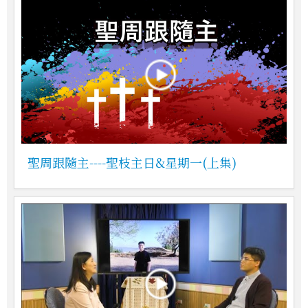
聖周跟隨主----聖枝主日&星期一(上集)