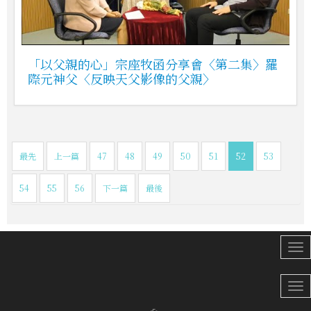
「以父親的心」宗座牧函分享會〈第二集〉羅
際元神父〈反映天父影像的父親〉
最先
上一篇
47
48
49
50
51
52
53
54
55
56
下一篇
最後