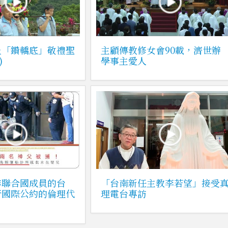
止「鑽轎底」敬禮聖
主顧傳教修女會90載，濟世辦
)
學事主愛人
非聯合國成員的台
「台南新任主教李若望」接受
行國際公約的倫理代
理電台專訪