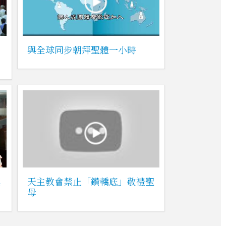
與全球同步朝拜聖體一小時
真
天主教會禁止「鑽轎底」敬禮聖
母