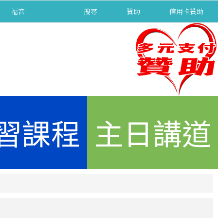
福音
separator
搜尋
贊助
信用卡贊助
習課程
主日講道