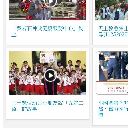
「吳若石神父健康服務中心」動
天主教會禁
土
母(11252020
三十幾位幼兒小朋友說「五餅二
小國悲歌？
魚」的故事
灣，奮力執
價