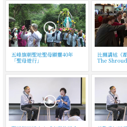
五峰旗朝聖地聖母顯靈40年
比爾講述《
「聖母遊行」
The Shroud