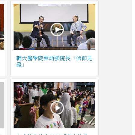
》
輔大醫學院葉炳強院長「信仰見
證」