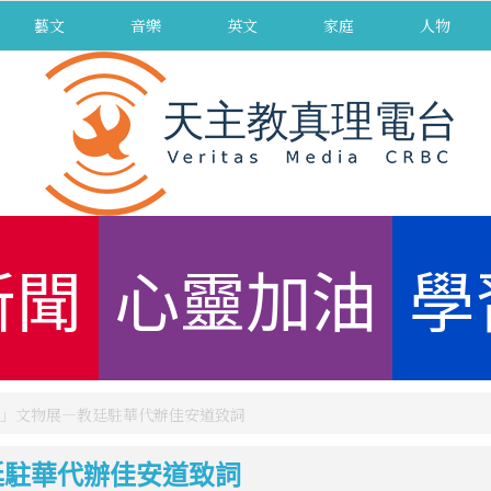
藝文
音樂
英文
家庭
人物
新聞
心靈加油
學
」文物展—教廷駐華代辦佳安道致詞
廷駐華代辦佳安道致詞