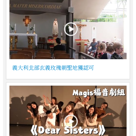
義大利北部玄義玫瑰朝聖地獲認可