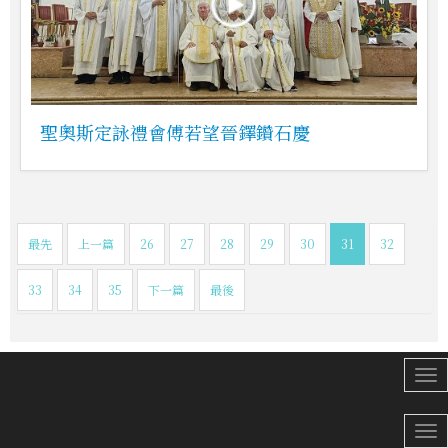
聖奧斯定詠禮會傅若望晉鐸鑽石慶
最先
上一篇
26
27
28
29
30
31
32
33
34
35
下一篇
最後