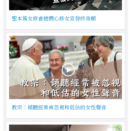
聖本篤女修會趙憫心修女宣發終身願
教宗：傾聽經常被忽視和低估的女性聲音