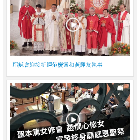
耶穌會迎接新鐸范慶靈和黃輝友執事