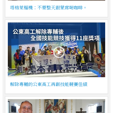
塔格萊樞機：不要整天跟蒙席喝咖啡。
解除專輔的公東高工再創技能競賽佳績