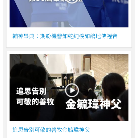
輔神畢典：期盼機警如蛇純樸如鴿地傳福音
追思告別可敬的善牧金毓瑋神父