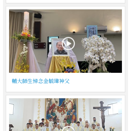
輔大師生悼念金毓瑋神父