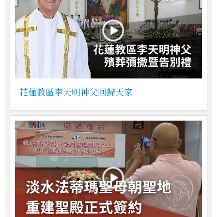
花蓮教區李天明神父回歸天家