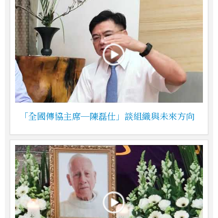
「全國傳協主席─陳磊仕」談組織與未來方向