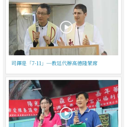
司鐸是「7-11」─教廷代辦高德隆蒙席