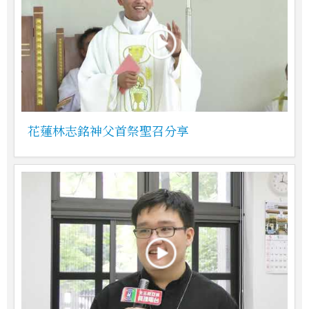
花蓮林志銘神父首祭聖召分享