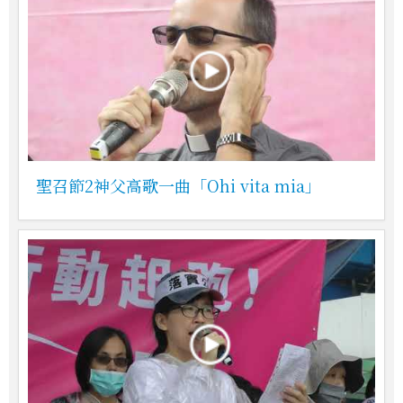
聖召節2神父高歌一曲「Ohi vita mia」