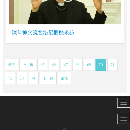
陳科神父說斐洛尼樞機來訪
最先
上一篇
65
66
67
68
69
70
71
72
73
74
下一篇
最後