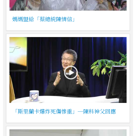
媽媽盟給「蔡總統陳情信」
「斯里蘭卡爆炸死傷慘重」─陳科神父回應