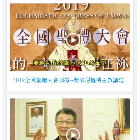
2019全國聖體大會彌撒--斐洛尼樞機主教講道