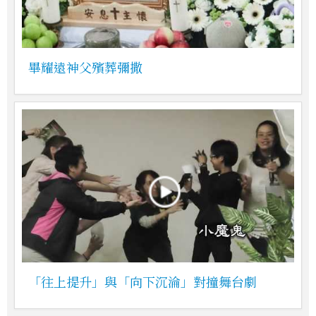
畢耀遠神父殯葬彌撒
「往上提升」與「向下沉淪」對撞舞台劇