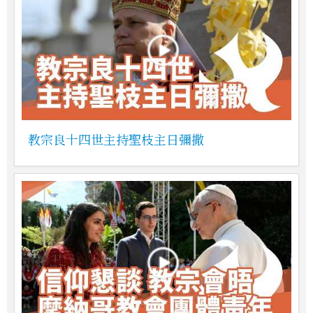
教宗良十四世主持聖枝主日彌撒