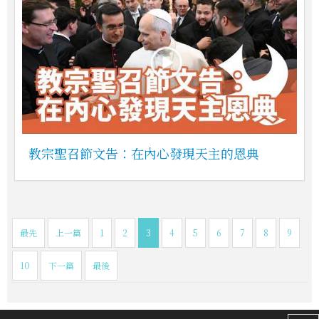
教宗聖召節文告：在內心發現天主的恩典
最先
上一篇
1
2
3
4
5
6
7
8
9
10
下一篇
最後