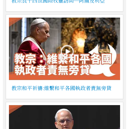
教宗良十四世國際牧靈訪問─阿爾及利亞
教宗和平祈禱:維繫和平各國執政者責無旁貸