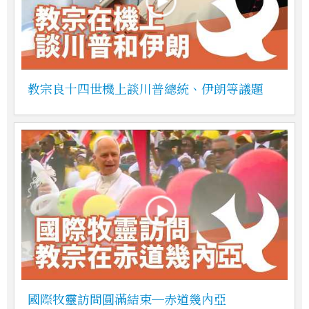
教宗良十四世機上談川普總統、伊朗等議題
國際牧靈訪問圓滿結束─赤道幾內亞