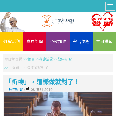
教會活動
真理新聞
心靈加油
學習課程
主日講道
你目前位置:
首頁
教會活動
教宗紀實
「祈禱」，這樣做就對了！
「祈禱」，這樣做就對了！
教宗紀實
/
08 五月 2019