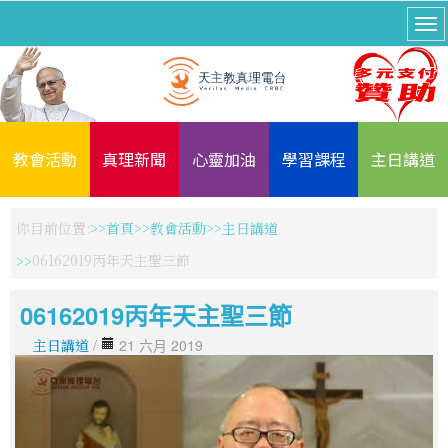
教會活動
真理新聞
心靈加油
學習課程
主日講道
你目前位置:
首頁
教會活動
主日講道
06162019丙年天主聖三節
06162019丙年天主聖三節
主日講道
/
21 六月 2019