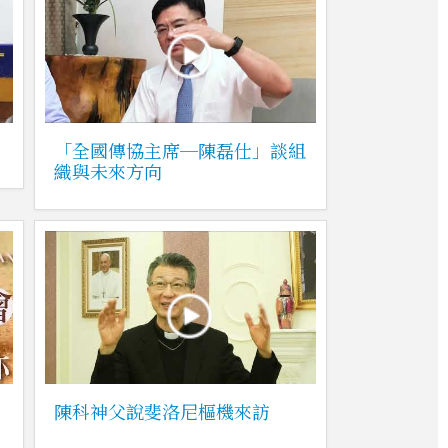
「全國傳協主席─陳磊仕」談組
織與未來方向
陳科神父說斐洛尼樞機來訪