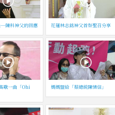
過─陳科神父的回應
花蓮林志銘神父首祭聖召分享
高歌一曲「Ohi
媽媽盟給「蔡總統陳情信」