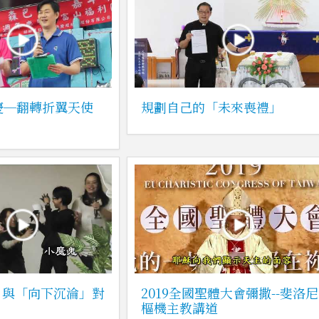
慶─翻轉折翼天使
規劃自己的「未來喪禮」
」與「向下沉淪」對
2019全國聖體大會彌撒--斐洛尼
樞機主教講道