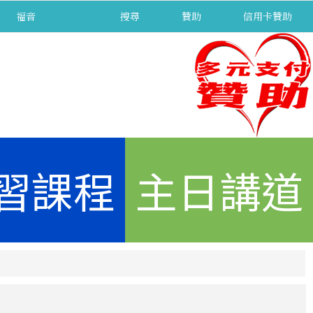
福音
separator
搜尋
贊助
信用卡贊助
習課程
主日講道