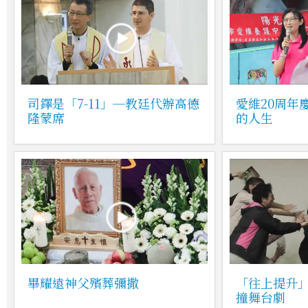
司鐸是「7-11」─教廷代辦高德
愛維20周年
隆蒙席
的人生
畢耀遠神父殯葬彌撒
「往上提升
撞舞台劇