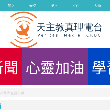
藝文
音樂
英文
家庭
人物
新聞
心靈加油
學
茹修女宣發永願
願