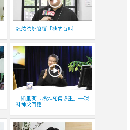
毅然決然答覆「祂的召叫」
「斯里蘭卡爆炸死傷慘重」─陳
科神父回應