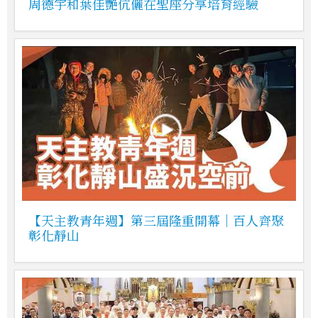
周德宇和葉佳艷伉儷在聖座分享培育經驗
【天主教青年週】第三屆隆重開幕｜百人齊聚
彰化靜山