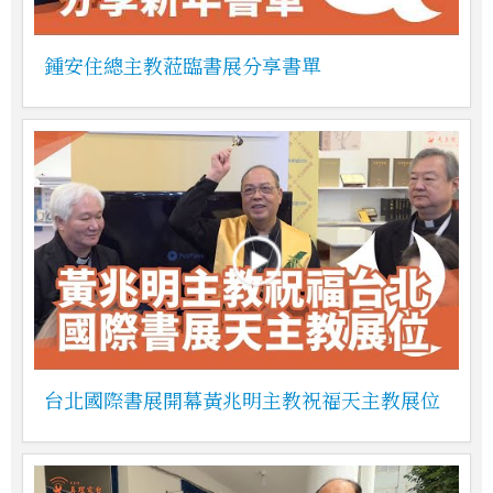
鍾安住總主教蒞臨書展分享書單
台北國際書展開幕黃兆明主教祝福天主教展位