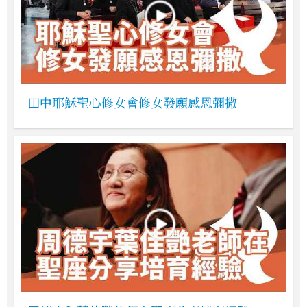
田中耶穌聖心修女會修女發願感恩彌撒