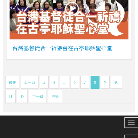
台灣基督徒合一祈禱會在古亭耶穌聖心堂
最先
上一篇
3
4
5
6
7
8
9
10
11
12
下一篇
最後