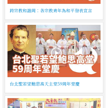
跨宗教和諧周：各宗教青年為和平發表宣言
台北聖若望鮑思高天主堂59周年堂慶