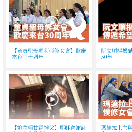
【童貞聖母瑪利亞修女會】歡慶
阮文順樞機
來台三十週年
50年
【追念賴甘霖神父】耶穌會謝詩
瑪達拉上主