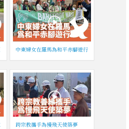
懷
中東婦女在羅馬為和平赤腳遊行
慰
跨宗教攜手為慢飛天使築夢