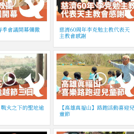
6春季會議開幕彌撒
慈濟60周年李克勉主教代表天
主教會感謝
】戰火之下的聖地逾
【高雄真福山】路跑活動喜迎
童節