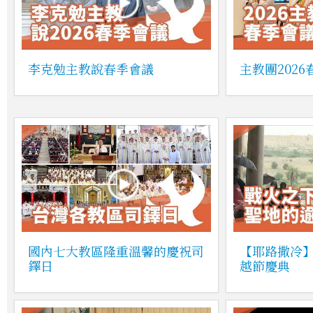
李克勉主教說春季會議
主教團202
國內七大教區隆重溫馨的慶祝司
【耶路撒冷
鐸日
越節慶典