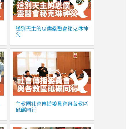
送別天主的忠僕靈醫會秘克琳神
父
兒
主教團社會傳播委員會與各教區
砥礪同行