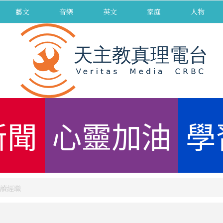
藝文
音樂
英文
家庭
人物
新聞
心靈加油
學
讀經職