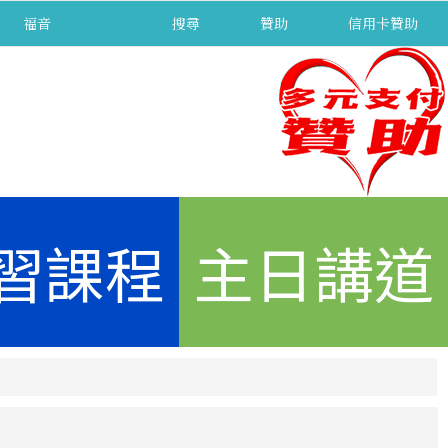
福音
separator
搜尋
贊助
信用卡贊助
習課程
主日講道