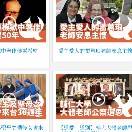
獄中著作傳遞希望
愛主愛人的雷蕙琅老師安息主
與聖母之僕修女會來
【道愛．道別】輔大大體老師