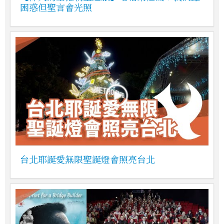
困惑但聖言會光照
台北耶誕愛無限聖誕燈會照亮台北