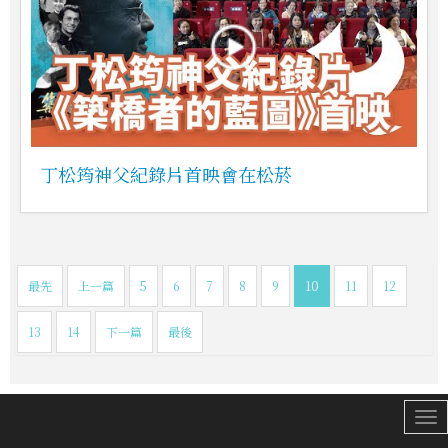
丁松筠神父紀錄片首映會在松菸
最先
上一篇
5
6
7
8
9
10
11
12
13
14
下一篇
最後