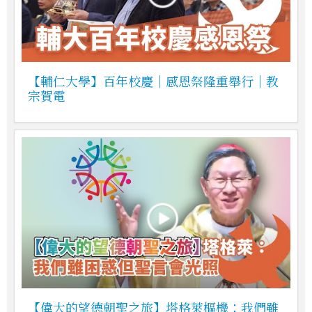
【輔仁大學】百年校慶｜感恩祭隆重舉行｜教
宗賀電
【偉大的望德朝聖之旅】塔格萊樞機：我們雖