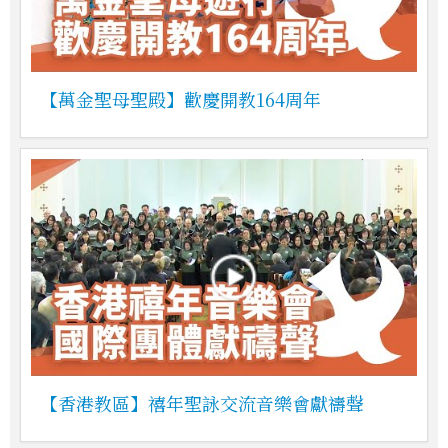
【萬金聖母聖殿】歡慶開教164周年
【香港教區】禧年聖詠交流音樂會獻禱聲