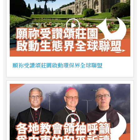
願祢受讚頌莊園啟動環保界全球聯盟