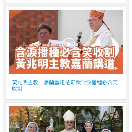
黃兆明主教：嘉蘭重建是奇蹟含淚播種必含笑
收割