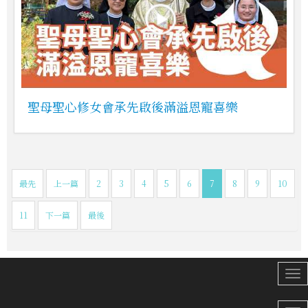
聖母聖心修女會承先啟後滿溢恩寵喜樂
最先
上一篇
2
3
4
5
6
7
8
9
10
11
下一篇
最後