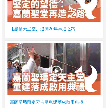
【嘉蘭天主堂】追溯20年再造之路
嘉蘭聖瑪爾定天主堂重建落成啟用典禮