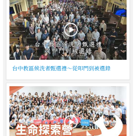
台中教區候洗者甄選禮～從叩門到被選錄