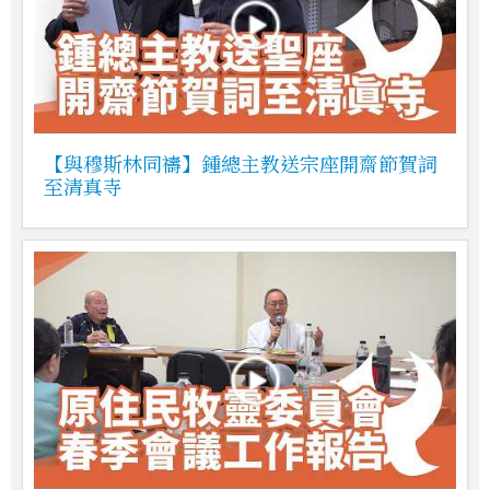
【與穆斯林同禱】鍾總主教送宗座開齋節賀詞
至清真寺