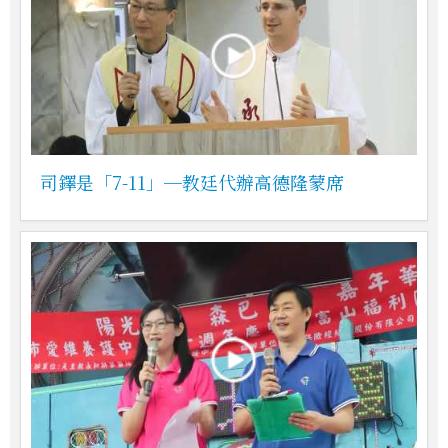
司鐸是「7-11」─教廷代辦高德隆蒙席