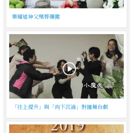
畢耀遠神父殯葬彌撒
「往上提升」與「向下沉淪」對撞舞台劇