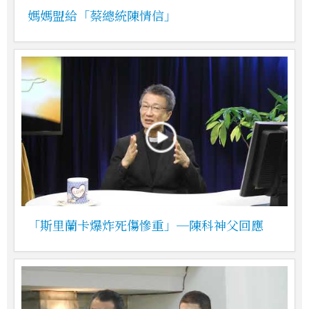
媽媽盟給「蔡總統陳情信」
「斯里蘭卡爆炸死傷慘重」─陳科神父回應