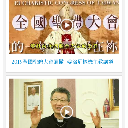
2019全國聖體大會彌撒--斐洛尼樞機主教講道