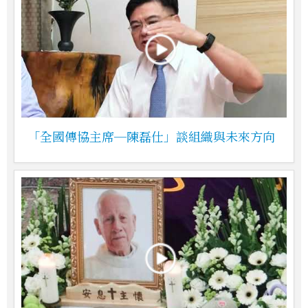
「全國傳協主席─陳磊仕」談組織與未來方向