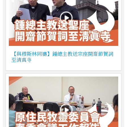
【與穆斯林同禱】鍾總主教送宗座開齋節賀詞
至清真寺