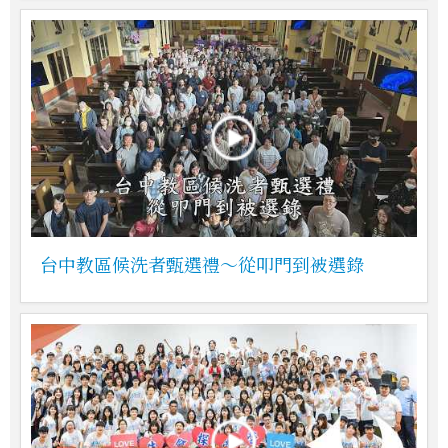
台中教區候洗者甄選禮～從叩門到被選錄