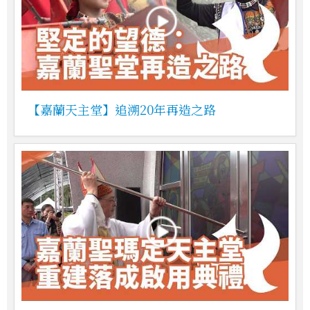
【嘉蘭天主堂】追溯20年再造之路