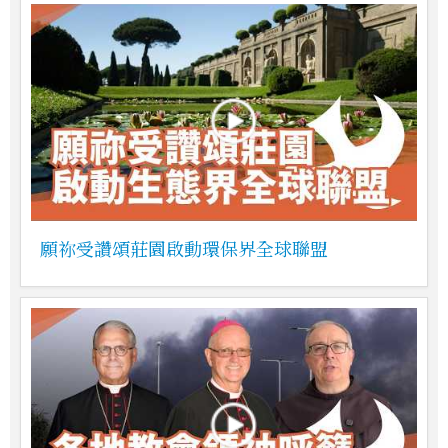
願祢受讚頌莊園啟動環保界全球聯盟