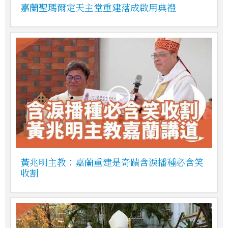
嘉蘭聖瑪爾定天主堂重建落成啟用典禮
黃兆明主教：嘉蘭重建是奇蹟含淚播種必含笑
收割