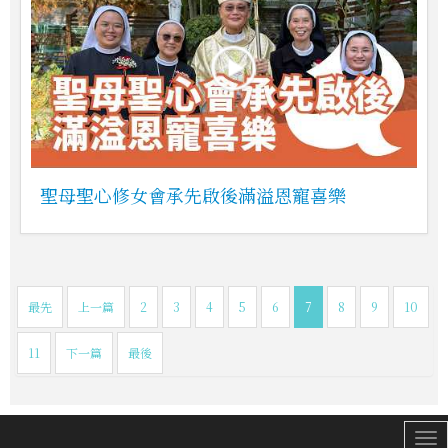
聖母聖心修女會承先啟後滿溢恩寵喜樂
最先
上一篇
2
3
4
5
6
7
8
9
10
11
下一篇
最後