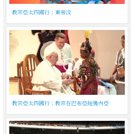
教宗亞太四國行：東帝汶
教宗亞太四國行：教宗在巴布亞紐幾內亞