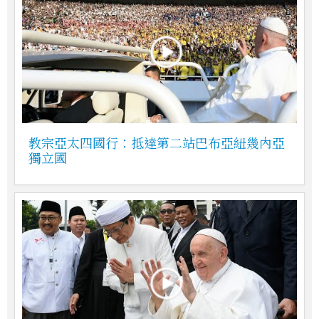
教宗亞太四國行：抵達第二站巴布亞紐幾內亞
獨立國