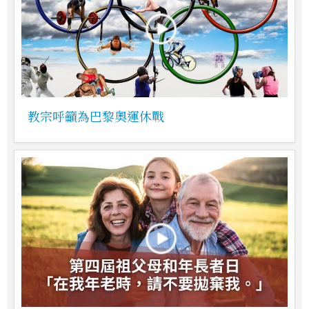
教宗呼籲為巴黎奧運休戰