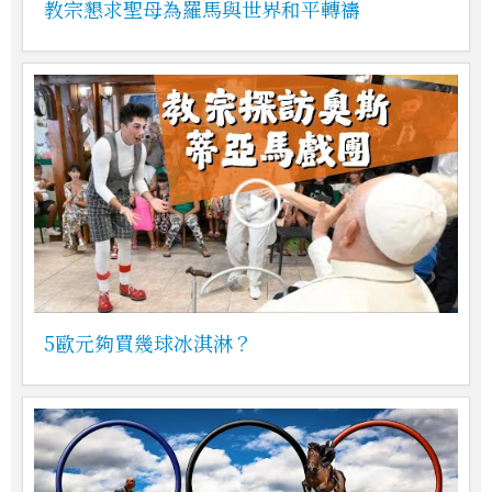
教宗懇求聖母為羅馬與世界和平轉禱
5歐元夠買幾球冰淇淋？