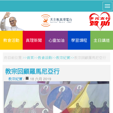
教會活動
真理新聞
心靈加油
學習課程
主日講道
你目前位置:
首頁
教會活動
教宗紀實
教宗回顧羅馬尼亞行
教宗回顧羅馬尼亞行
教宗紀實
/
18 六月 2019