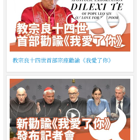
教宗良十四世首部宗座勸諭《我愛了你》