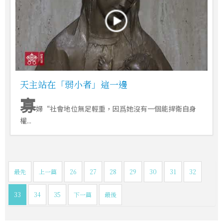
天主站在「弱小者」這一邊
寡
婦“社會地位無足輕重，因爲她沒有一個能捍衛自身
權...
最先
上一篇
26
27
28
29
30
31
32
33
34
35
下一篇
最後