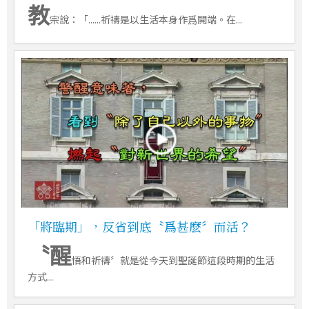
教
宗說：「......祈禱是以生活本身作爲開端。在...
「將臨期」，反省到底〝爲甚麽〞而活？
〝醒
悟和祈禱〞就是從今天到聖誕節這段時期的生活
方式...