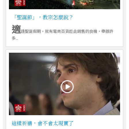
「聖誕節」，教宗怎麼說？
適
逢聖誕假期，就有電商百貨趁此銷售的良機，舉辦許
多...
這樣祈禱，會不會太現實了