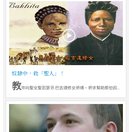
奴隸中，救「聖人」！
教
宗向聖女聖若瑟芬.巴吉達修女祈禱，祈求幫助那些因...