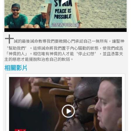
十
誡的最後誡命教導我們要敞開心門承認自己一無所有，讓聖神
〝幫助我們〞。這條誡命將我們置于內心騷動的狀態，使我們成爲
「神貧的人」。相信唯有神貧的人才能〝停止幻想〞，並且憑靠天
主的慈悲才能擺脫和治愈自己的軟弱。
相關影片