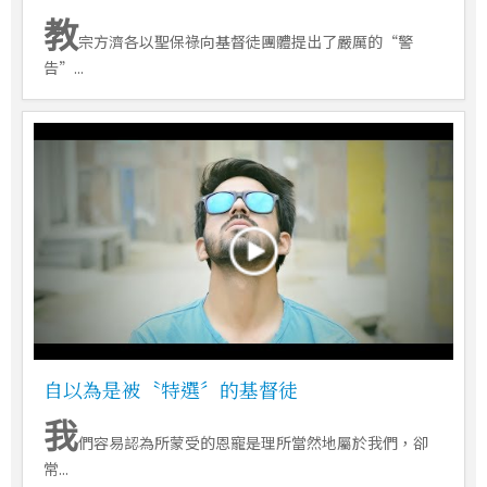
教
宗方濟各以聖保祿向基督徒團體提出了嚴厲的“警
告”...
自以為是被〝特選〞的基督徒
我
們容易認為所蒙受的恩寵是理所當然地屬於我們，卻
常...