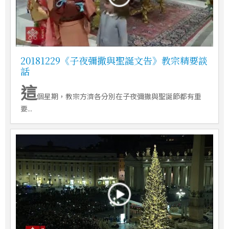
20181229《子夜彌撒與聖誕文告》教宗精要談
話
這
個星期，教宗方濟各分別在子夜彌撒與聖誕節都有重
要...