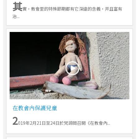
其
實，教會里的特殊節期都有它深遠的含義，并且富有
治...
在教會內保護兒童
2
019年2月21日至24日於梵諦岡召開《在教會內...