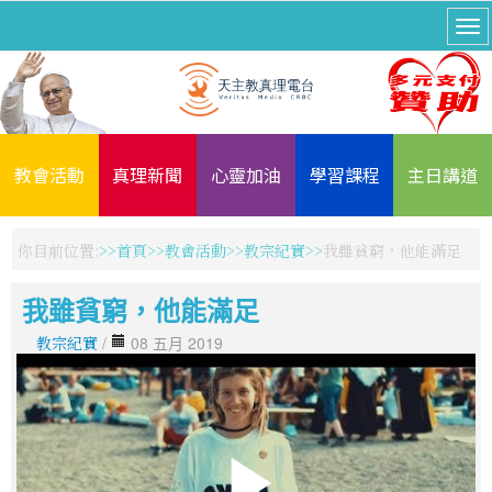
教會活動
真理新聞
心靈加油
學習課程
主日講道
你目前位置:
首頁
教會活動
教宗紀實
我雖貧窮，他能滿足
我雖貧窮，他能滿足
教宗紀實
/
08 五月 2019