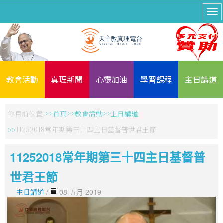
教會活動
真理新聞
心靈加油
學習課程
主日講道
你目前位置:
首頁
教會活動
主日講道
11252018常年期第三十四主日基督普世君王節
11252018常年期第三十四主日基督普
世君王節
主日講道
/
08 五月 2019