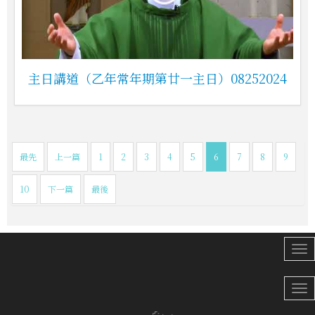
主日講道（乙年常年期第廿一主日）08252024
最先
上一篇
1
2
3
4
5
6
7
8
9
10
下一篇
最後