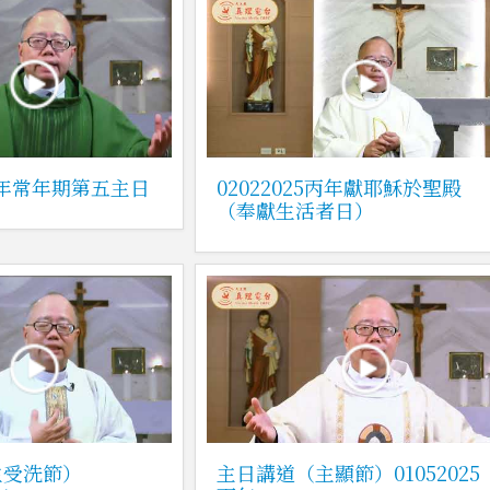
5丙年常年期第五主日
02022025丙年獻耶穌於聖殿
（奉獻生活者日）
主受洗節）
主日講道（主顯節）01052025