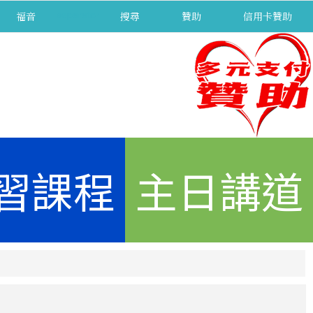
福音
separator
搜尋
贊助
信用卡贊助
習課程
主日講道