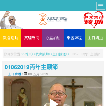
教會活動
真理新聞
心靈加油
學習課程
主日講道
你目前位置:
首頁
教會活動
主日講道
01062019丙年主顯節
01062019丙年主顯節
主日講道
/
08 五月 2019