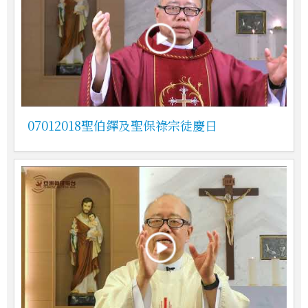
07012018聖伯鐸及聖保祿宗徒慶日