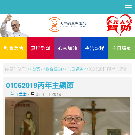
教會活動
真理新聞
心靈加油
學習課程
主日講道
你目前位置:
首頁
教會活動
主日講道
01062019丙年主顯節
01062019丙年主顯節
主日講道
/
08 五月 2019