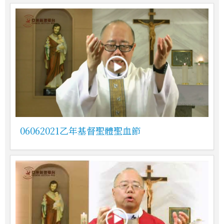
06062021乙年基督聖體聖血節