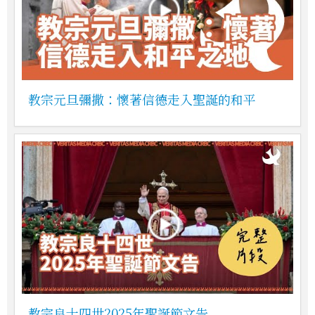
教宗元旦彌撒：懷著信德走入聖誕的和平
教宗良十四世2025年聖誕節文告