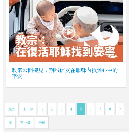
教宗公開接見：期盼信友在耶穌內找到心中的
平安
最先
上一篇
1
2
3
4
5
6
7
8
9
10
下一篇
最後