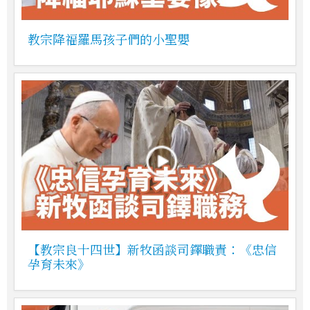
教宗降福羅馬孩子們的小聖嬰
【教宗良十四世】新牧函談司鐸職責：《忠信
孕育未來》