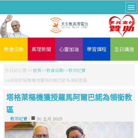
教會活動
真理新聞
心靈加油
學習課程
主日講道
你目前位置:
首頁
教會活動
教宗紀實
塔格萊樞機獲授羅馬阿爾巴諾為領銜教區
塔格萊樞機獲授羅馬阿爾巴諾為領銜教
區
教宗紀實
/
30 五月 2025