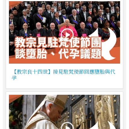
【教宗良十四世】接見駐梵使節回應墮胎與代
孕