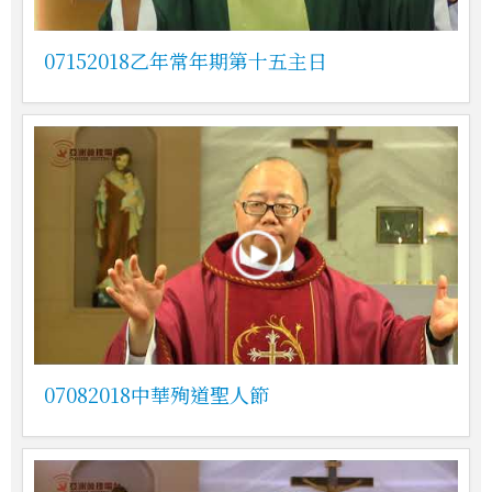
07152018乙年常年期第十五主日
07082018中華殉道聖人節