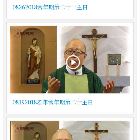
08262018常年期第二十一主日
08192018乙年常年期第二十主日