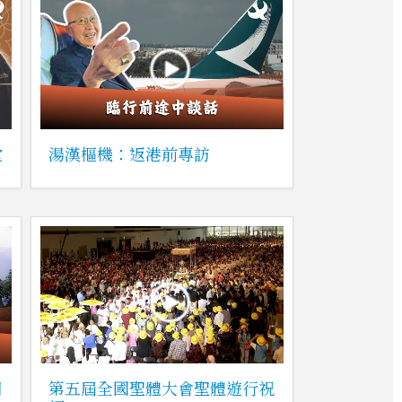
堂
湯漢樞機：返港前專訪
朝
第五屆全國聖體大會聖體遊行祝