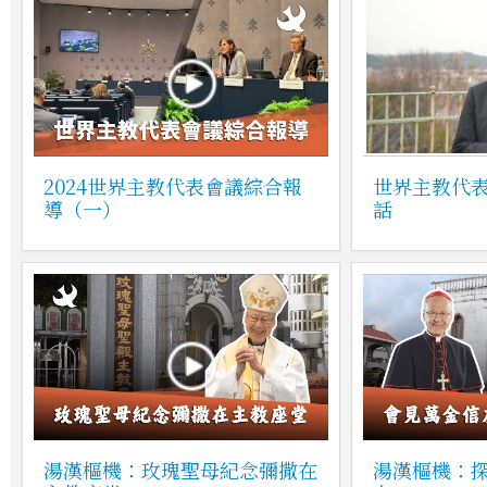
2024世界主教代表會議綜合報
世界主教代
導（一）
話
湯漢樞機：玫瑰聖母紀念彌撒在
湯漢樞機：