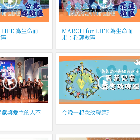
r LIFE 為生命而
MARCH for LIFE 為生命而
教區
走：花蓮教區
奉獻獎愛主的人不
今晚一起念玫瑰經?