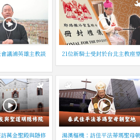
表會議浦英雄主教談
21位新騎士受封於台北主教座
探訪萬金聖殿與隱修
湯漢樞機：訪佳平法蒂瑪聖母