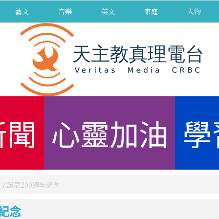
藝文
音樂
英文
家庭
人物
新聞
心靈加油
學
父誕辰200週年紀念
紀念