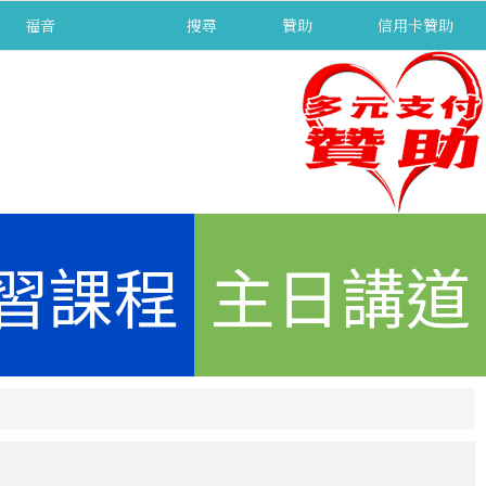
福音
separator
搜尋
贊助
信用卡贊助
習課程
主日講道