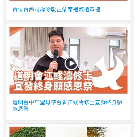
首位台灣司鐸凃敏正蒙席遺骸遷奉禮
道明會中華聖母準會省江彧濤修士宣發終身願
感恩祭