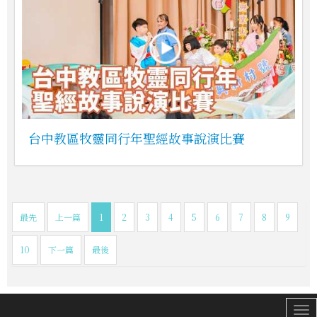
台中教區牧靈同行年聖經故事說演比賽
最先
上一篇
1
2
3
4
5
6
7
8
9
10
下一篇
最後