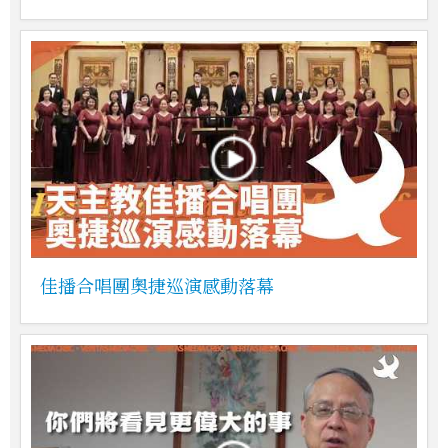
佳播合唱團奧捷巡演感動落幕