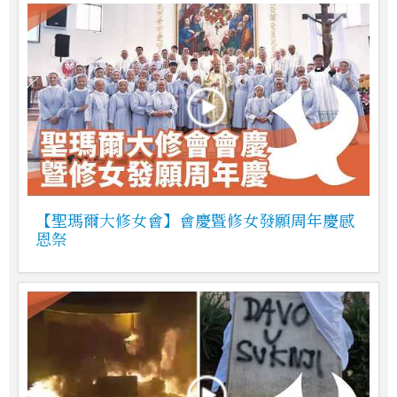
【聖瑪爾大修女會】會慶暨修女發願周年慶感
恩祭