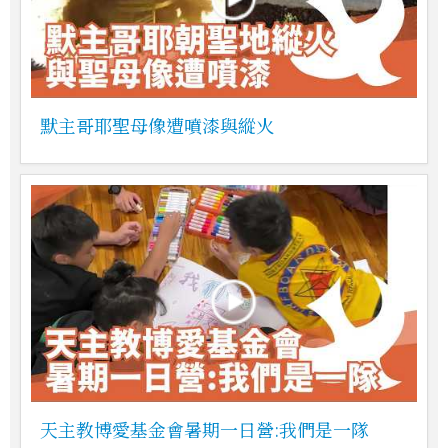
默主哥耶聖母像遭噴漆與縱火
天主教博愛基金會暑期一日營:我們是一隊