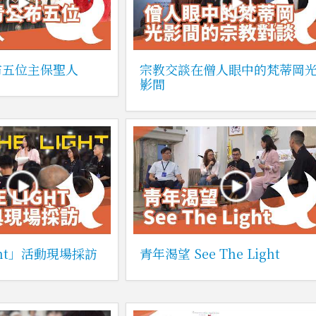
布五位主保聖人
宗教交談在僧人眼中的梵蒂岡
影間
Light」活動現場採訪
青年渴望 See The Light