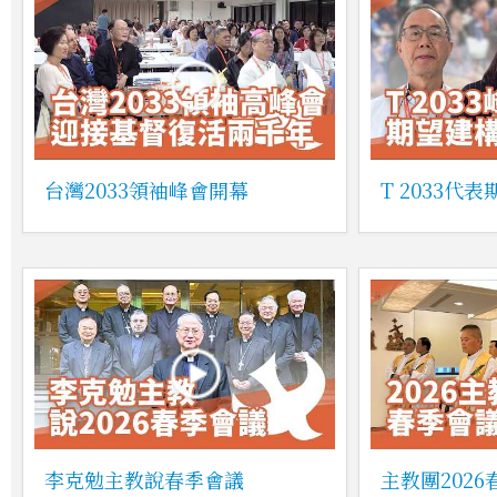
台灣2033領袖峰會開幕
T 2033代
李克勉主教說春季會議
主教團202