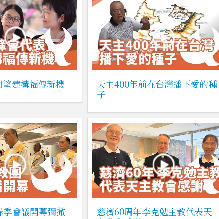
表期望建構福傳新機
天主400年前在台灣播下愛的種
子
6春季會議開幕彌撒
慈濟60周年李克勉主教代表天