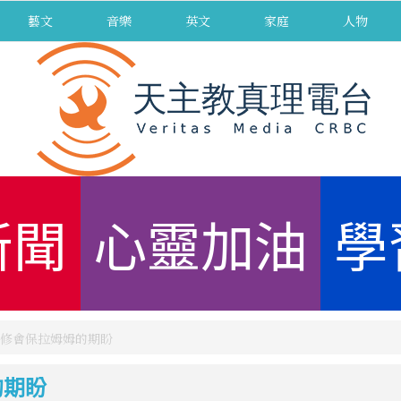
藝文
音樂
英文
家庭
人物
新聞
心靈加油
學
修會保拉姆姆的期盼
的期盼