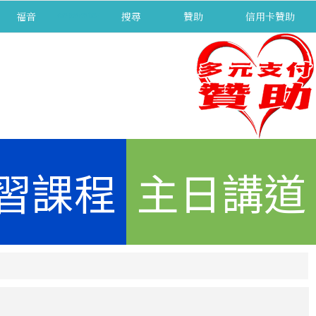
福音
separator
搜尋
贊助
信用卡贊助
習課程
主日講道