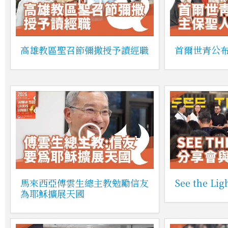
高雄教區聖召節彌撒授予讀經職
首爾世青公
馬來西亞傅雲生總主教勉勵信友
See the 
為耶穌擴展天國