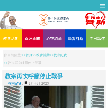
教會活動
真理新聞
心靈加油
學習課程
主日講道
你目前位置:
首頁
教會活動
教宗紀實
教宗再次呼籲停止戰爭
教宗再次呼籲停止戰爭
教宗紀實
/
27 十月 2023