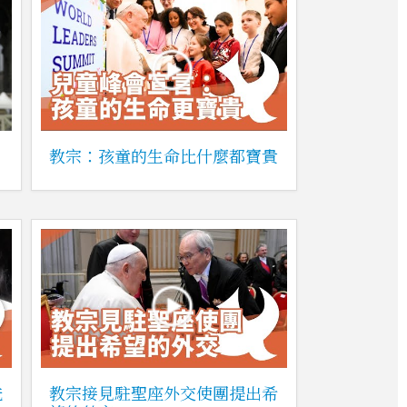
教宗：孩童的生命比什麼都寶貴
洗
教宗接見駐聖座外交使團提出希