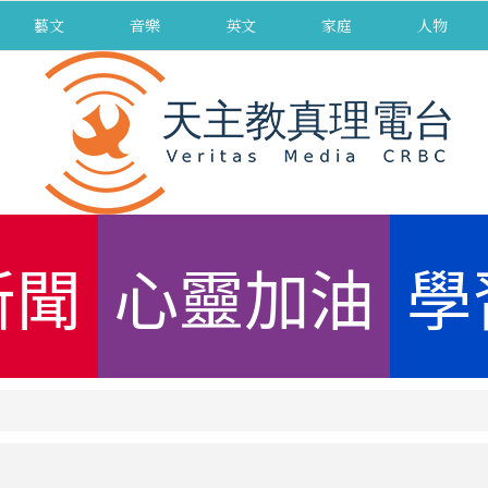
藝文
音樂
英文
家庭
人物
新聞
心靈加油
學