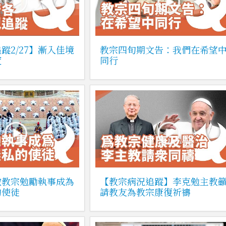
蹤2/27】漸入佳境
教宗四旬期文告：我們在希望
度
同行
撒教宗勉勵執事成為
【教宗病況追蹤】李克勉主教
的使徒
請教友為教宗康復祈禱