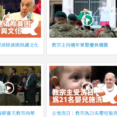
要消除貧困保護文化
教宗主持禧年軍警慶典彌撒
曆春節當天教宗向華
主受洗日：教宗為21名嬰兒施