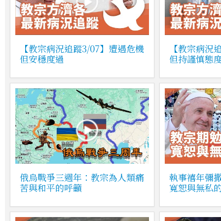
【教宗病況追蹤3/07】遭遇危機
【教宗病況追
但安穩度過
但持謹慎態
俄烏戰爭三週年：教宗為人類痛
執事禧年彌
苦與和平的呼籲
寬恕與無私