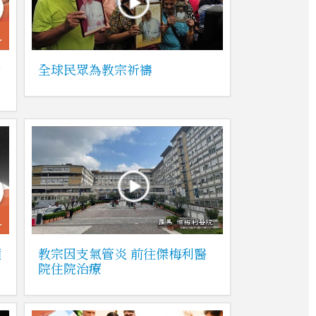
中
全球民眾為教宗祈禱
籲
教宗因支氣管炎 前往傑梅利醫
院住院治療