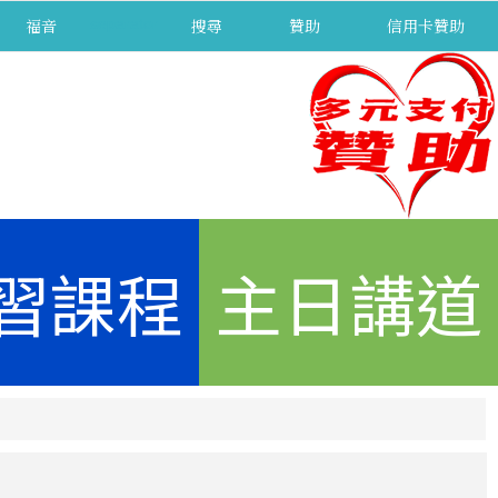
福音
separator
搜尋
贊助
信用卡贊助
習課程
主日講道