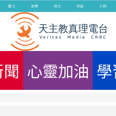
藝文
音樂
英文
家庭
人物
新聞
心靈加油
學