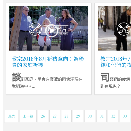
教宗2018年8月祈禱意向：為珍
教宗2018
貴的家庭祈禱
鐸和他們的
談
司
到家庭，常會有寶藏的圖像浮現在
鐸們的疲憊
我腦海中。...
到這現象？...
最先
上一篇
26
27
28
29
30
31
32
33