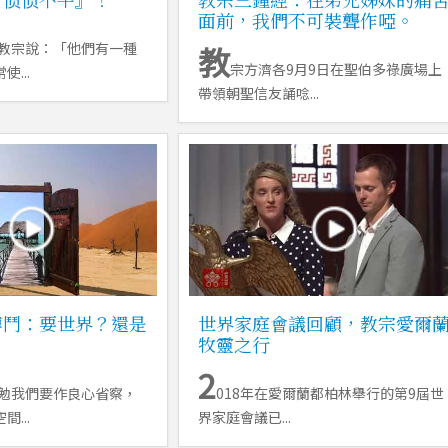
面前，我們不可裝聾作啞。
教宗說：「他們有一種
教
宗方濟各9月9日在聖伯多祿廣場上
...
帶領朝聖信友誦唸...
搏鬥：要世界？還是
世界家庭會議回顧，教宗愛爾
牧靈之行
2
勉我們要作良心省察，
018年在愛爾蘭都柏林舉行的第9屆世
...
界家庭會議已...