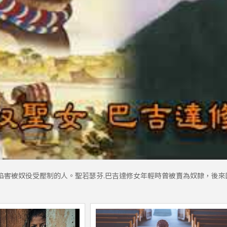
陷害被奴役受壓制的人。聖若瑟芬.巴吉達修女年輕時曾被賣為奴隸，後