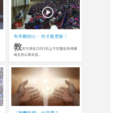
有年輕的心，你才能更新！
教
宗方濟各10月3日上午在聖伯多祿廣
場主持以青年爲...
苦
「裝聾作啞」也是罪？