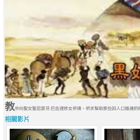
教
宗向聖女聖若瑟芬.巴吉達修女祈禱，祈求幫助那些因人口販運的
相關影片