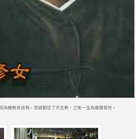
來因為被教友拯救，受感動信了天主教，之後一生為基督發光。