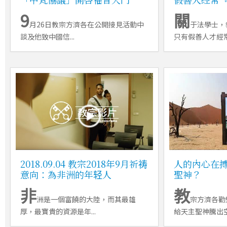
9
關
月26日教宗方濟各在公開接見活動中
于法學士，
談及他致中國信...
只有假善人才經常使
2018.09.04 教宗2018年9月祈祷
人的內心在
意向：為非洲的年轻人
聖神？
非
教
洲是一個富饒的大陸，而其最雄
宗方濟各勸
厚，最寶貴的資源是年...
給天主聖神騰出空間