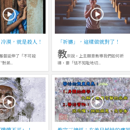
、冷漠，就是殺人！
「祈禱」，這樣做就對了！
教
基督延伸了「不可殺
宗說，上主願意教導我們如何祈
弟...
禱，要「恬不知耻地切...
『愤愤不平』！
教宗三鐘經：在弟兄姊妹的痛