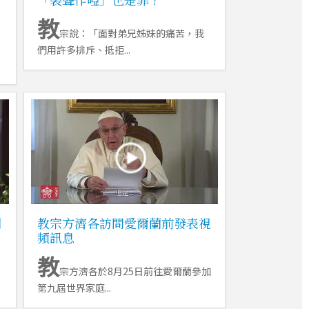
教
宗說：「面對弟兄姊妹的痛苦，我
們用許多排斥、抵拒...
蘭
教宗方濟各訪問愛爾蘭前發表視
頻訊息
教
宗方濟各於8月25日前往愛爾蘭參加
第九屆世界家庭...