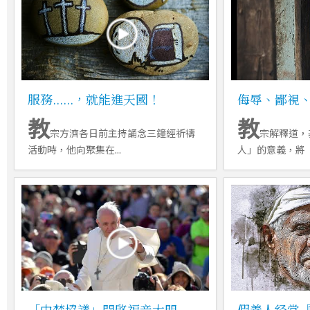
服務......，就能進天國！
侮辱、鄙視
教
教
宗方濟各日前主持誦念三鐘經祈禱
宗解釋道，
活動時，他向聚集在...
人」的意義，將〝對
「中梵協議」開啓福音大門
假善人经常