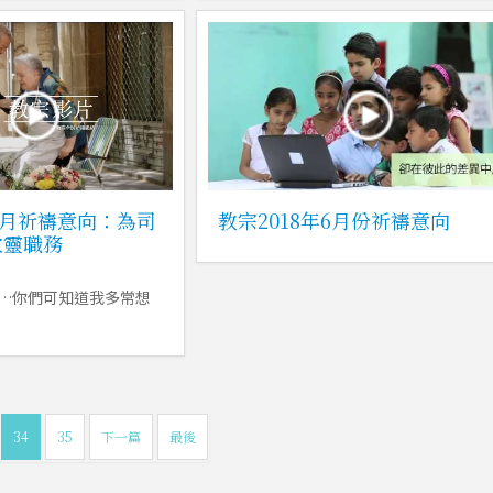
年7月祈禱意向：為司
教宗2018年6月份祈禱意向
牧靈職務
…你們可知道我多常想
34
35
下一篇
最後