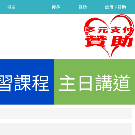
福音
separator
搜尋
贊助
信用卡贊助
習課程
主日講道