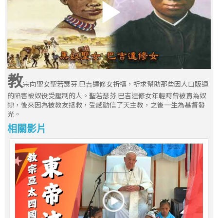
教
宗向聖女聖若瑟芬.巴吉達修女祈禱，祈求幫助那些因人口販運
的陷害被奴役受壓制的人。聖若瑟芬.巴吉達修女年輕時曾被賣為奴
隸，後來因為被教友拯救，受感動信了天主教，之後一生為基督發
光。
相關影片