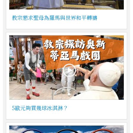
教宗懇求聖母為羅馬與世界和平轉禱
5歐元夠買幾球冰淇淋？