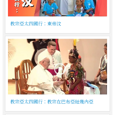
教宗亞太四國行：東帝汶
教宗亞太四國行：教宗在巴布亞紐幾內亞