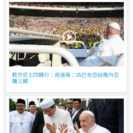
教宗亞太四國行：抵達第二站巴布亞紐幾內亞
獨立國