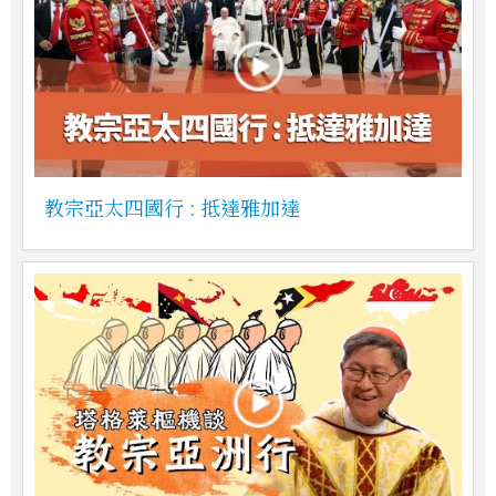
教宗亞太四國行 : 抵達雅加達