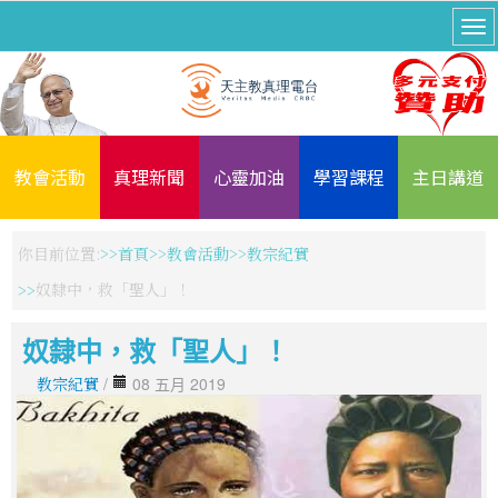
教會活動
真理新聞
心靈加油
學習課程
主日講道
你目前位置:
首頁
教會活動
教宗紀實
奴隸中，救「聖人」！
奴隸中，救「聖人」！
教宗紀實
/
08 五月 2019