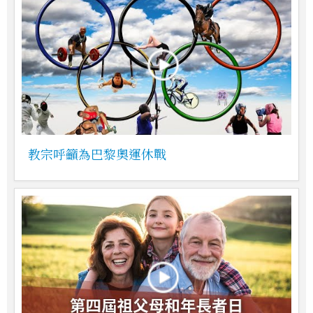
教宗呼籲為巴黎奧運休戰