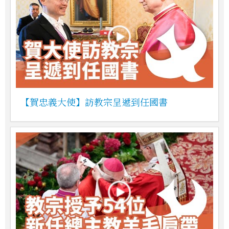
【賀忠義大使】訪教宗呈遞到任國書