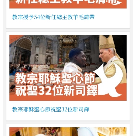
教宗授予54位新任總主教羊毛肩帶
教宗耶穌聖心節祝聖32位新司鐸