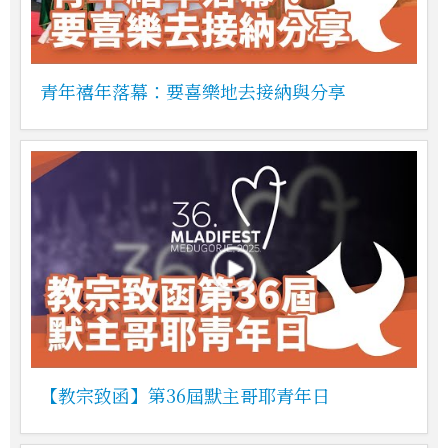
青年禧年落幕：要喜樂地去接納與分享
【教宗致函】第36屆默主哥耶青年日