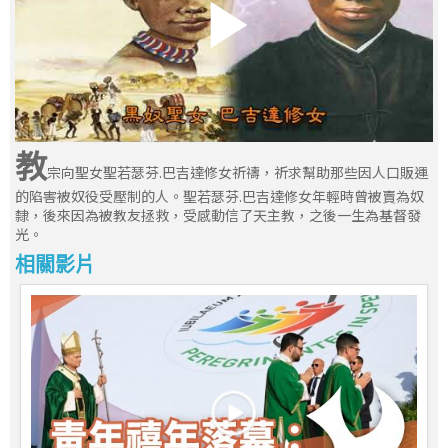
教
宗向聖女聖若瑟芬.巴吉達修女祈禱，祈求幫助那些因人口販運
的陷害被奴役受壓制的人。聖若瑟芬.巴吉達修女年輕時曾被賣為奴
隸，後來因為被教友拯救，受感動信了天主教，之後一生為基督發
光。
相關影片