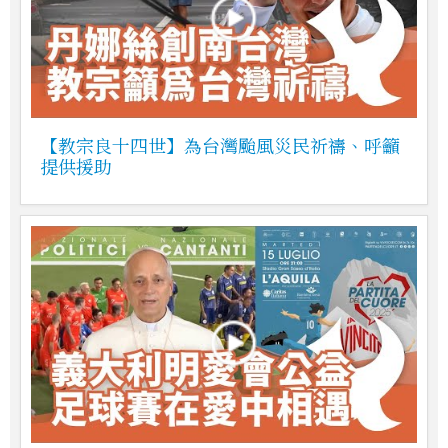
【教宗良十四世】為台灣颱風災民祈禱、呼籲
提供援助