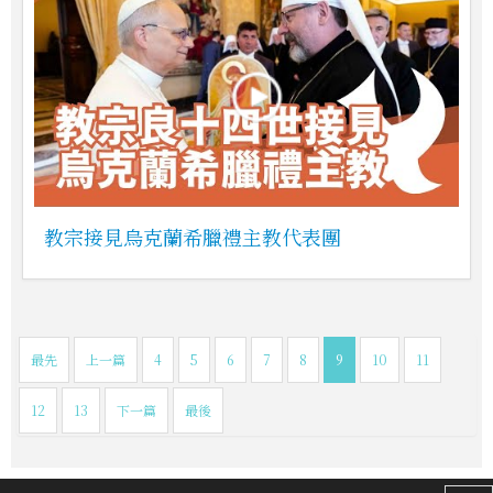
教宗接見烏克蘭希臘禮主教代表團
最先
上一篇
4
5
6
7
8
9
10
11
12
13
下一篇
最後