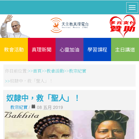
教會活動
真理新聞
心靈加油
學習課程
主日講道
你目前位置:
首頁
教會活動
教宗紀實
奴隸中，救「聖人」！
奴隸中，救「聖人」！
教宗紀實
/
08 五月 2019