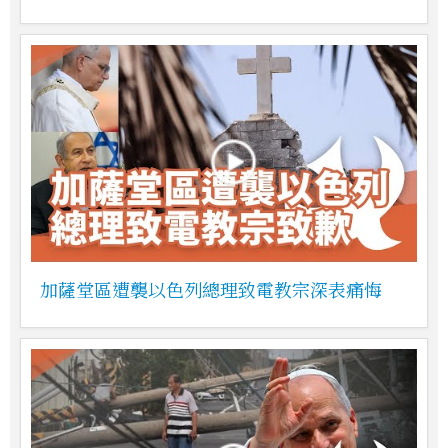
加薩堂區遭襲以色列總理致電教宗深表痛悔