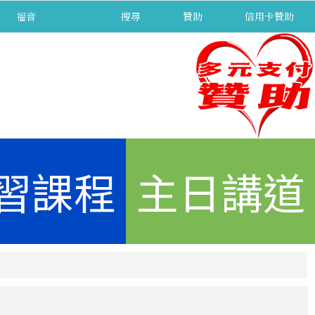
福音
separator
搜尋
贊助
信用卡贊助
習課程
主日講道