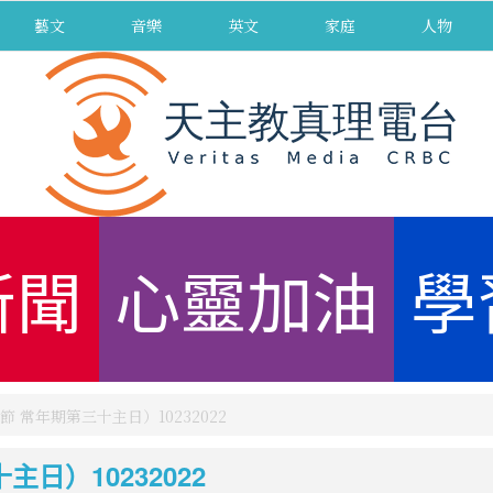
藝文
音樂
英文
家庭
人物
新聞
心靈加油
學
 常年期第三十主日）10232022
日）10232022