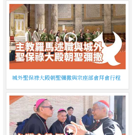
城外聖保祿大殿朝聖彌撒與宗座部會拜會行程