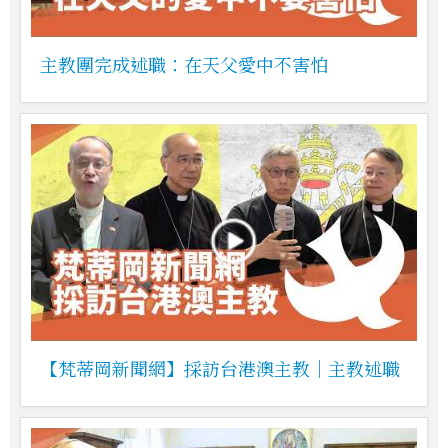
主教團完成述職：在天父愛中不害怕
【梵蒂岡新聞網】採訪台港澳主教｜主教述職