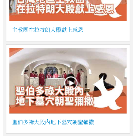
主教團在拉特朗大殿獻上感恩
聖伯多祿大殿內地下墓穴朝聖彌撒