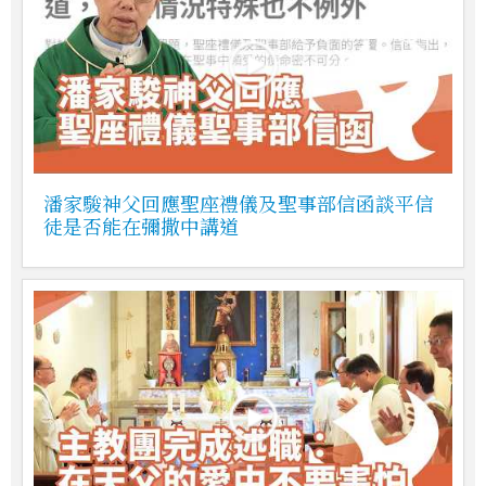
潘家駿神父回應聖座禮儀及聖事部信函談平信
徒是否能在彌撒中講道