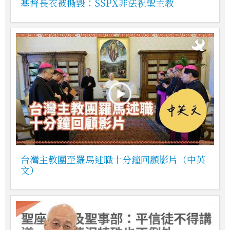
基督長衣被撕毀：SSPX非法祝聖主教
台灣主教團至羅馬述職十分鐘回顧影片（中英
文）