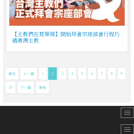
【主教們在梵蒂岡】開始拜會宗座部會行程巧
遇港澳主教
最先
上一篇
1
2
3
4
5
6
7
8
9
10
下一篇
最後