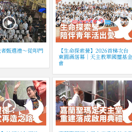
洗者甄選禮～從叩門
【生命探索營】2026首梯次台
東圓滿落幕｜天主教單國璽基
會