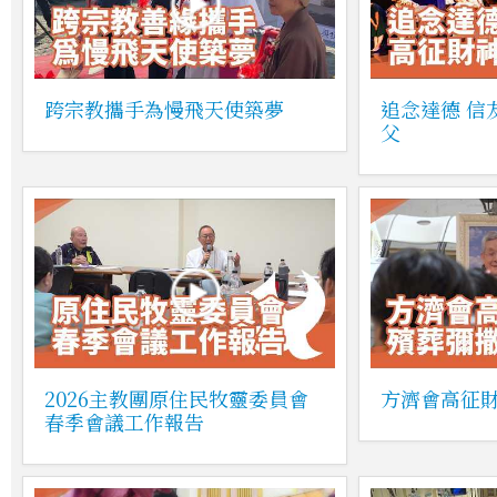
跨宗教攜手為慢飛天使築夢
追念達德 信
父
2026主教團原住民牧靈委員會
方濟會高征
春季會議工作報告