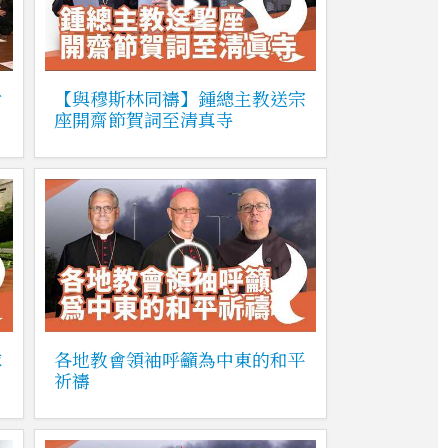
對
【與穆斯林同禱】鍾總主教送宗
座開齋節賀詞至清真寺
球
各地教會領袖呼籲為中東的和平
祈禱