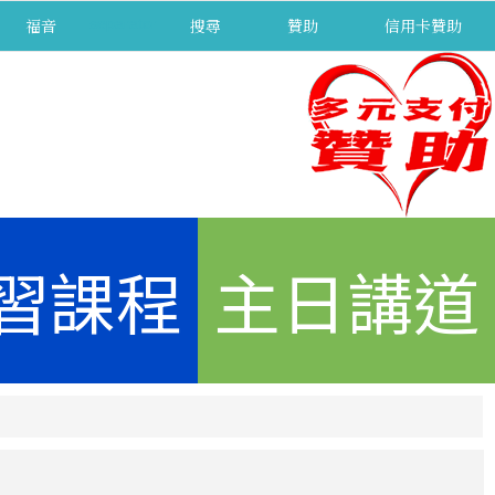
福音
separator
搜尋
贊助
信用卡贊助
習課程
主日講道