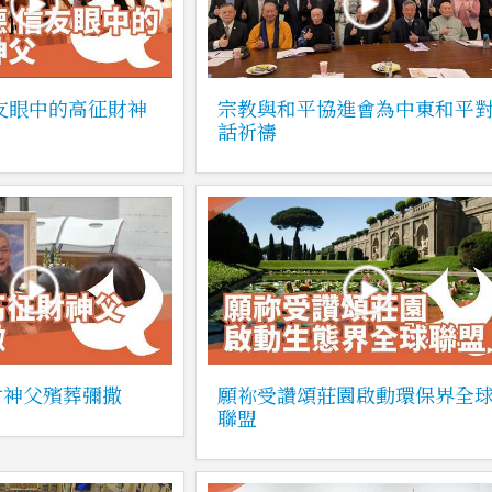
友眼中的高征財神
宗教與和平協進會為中東和平
話祈禱
財神父殯葬彌撒
願祢受讚頌莊園啟動環保界全
聯盟