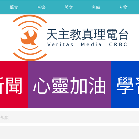
藝文
音樂
英文
家庭
人物
新聞
心靈加油
學
永願