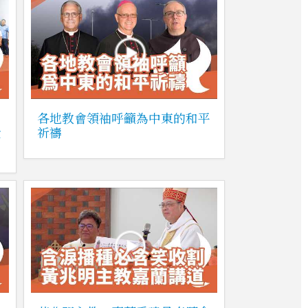
各地教會領袖呼籲為中東的和平
金
祈禱