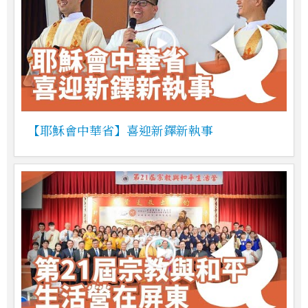
【耶穌會中華省】喜迎新鐸新執事