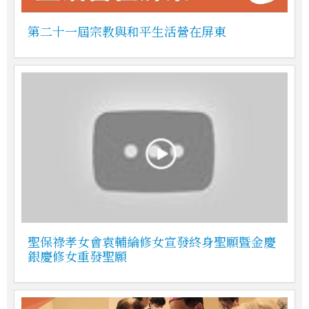
第二十一屆宗教與和平生活營在屏東
聖保祿孝女會袁輔綸修女宣發終身聖願暨金慶
銀慶修女重發聖願