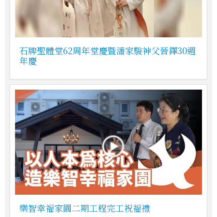
石牌聖體堂62周年堂慶暨潘家駿神父晉鐸30週
年慶
樂智幸福家園二期工程完工祝福禮