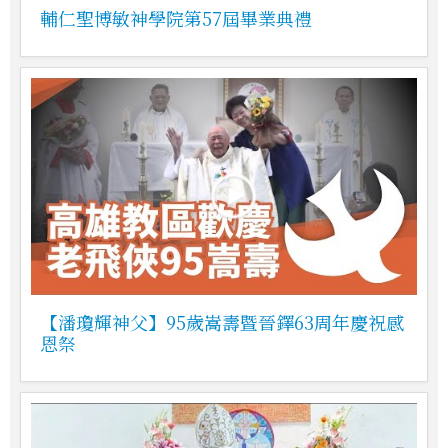
輔仁聖博敏神學院第57屆畢業典禮
【潘瓊輝神父】95歲嵩壽暨晉鐸63周年慶祝感
恩祭