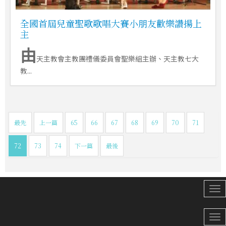
全國首屆兒童聖歌歌唱大賽小朋友歡樂讚揚上
主
由
天主教會主教團禮儀委員會聖樂組主辦、天主教七大
教...
最先
上一篇
65
66
67
68
69
70
71
72
73
74
下一篇
最後