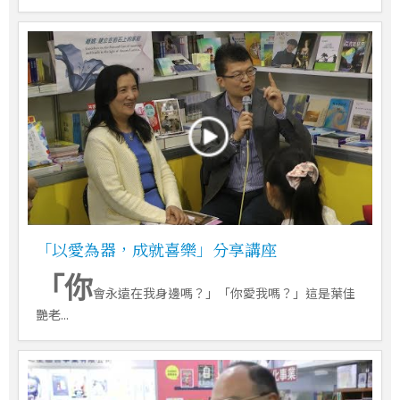
「以愛為器，成就喜樂」分享講座
「你
會永遠在我身邊嗎？」「你愛我嗎？」這是葉佳
艷老...