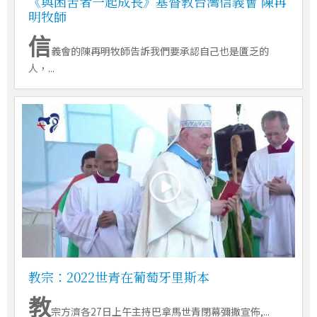
《與困苦者一起成長》基督教台灣信義會 陳再
明牧師
信
義會的陳再明牧師告訴我們要承認自己也是匱乏的
人，...
教宗：2022世青在葡萄牙里斯本
教
宗方濟各27日上午主持巴拿馬世青閉幕彌撒宣佈,...