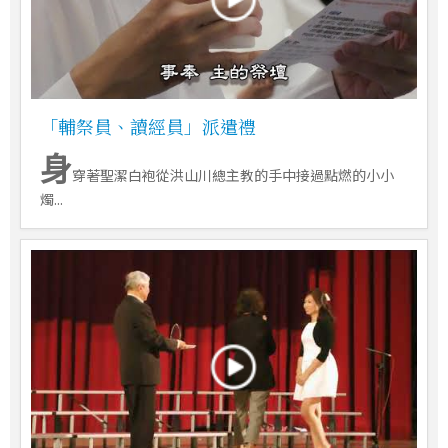
「輔祭員、讀經員」派遣禮
身
穿著聖潔白袍從洪山川總主教的手中接過點燃的小小
燭...