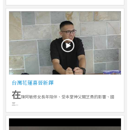
台灣花蓮喜晉新鐸
在
陳阿敏修女長年陪伴、受本堂神父關芝勇的影響、國
三...