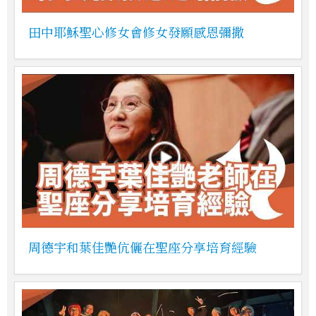
田中耶穌聖心修女會修女發願感恩彌撒
周德宇和葉佳艷伉儷在聖座分享培育經驗