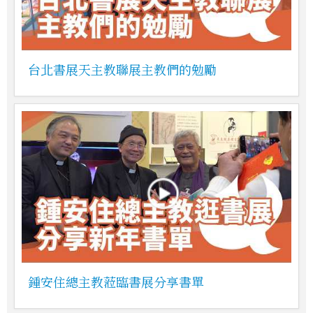
台北書展天主教聯展主教們的勉勵
鍾安住總主教蒞臨書展分享書單