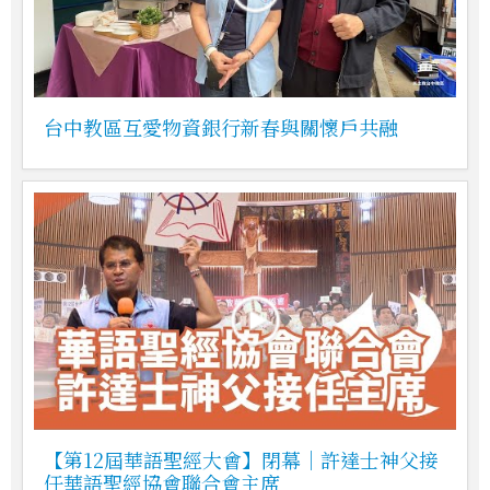
台中教區互愛物資銀行新春與關懷戶共融
【第12屆華語聖經大會】閉幕｜許達士神父接
任華語聖經協會聯合會主席