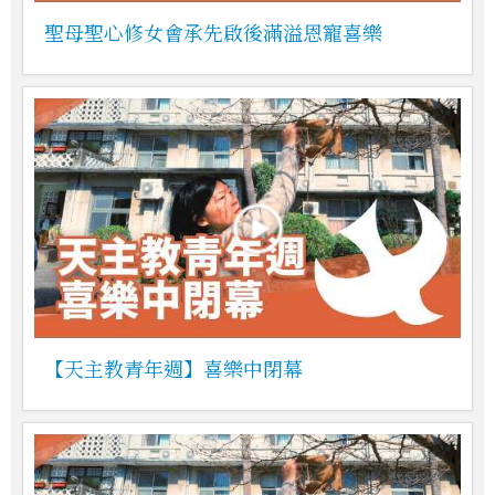
聖母聖心修女會承先啟後滿溢恩寵喜樂
【天主教青年週】喜樂中閉幕