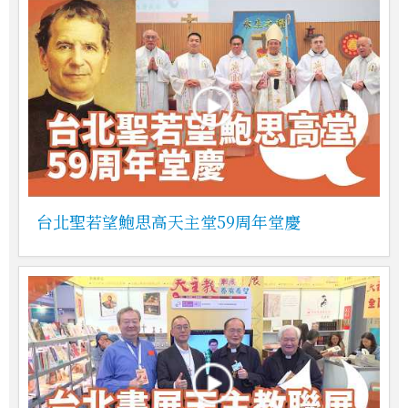
台北聖若望鮑思高天主堂59周年堂慶