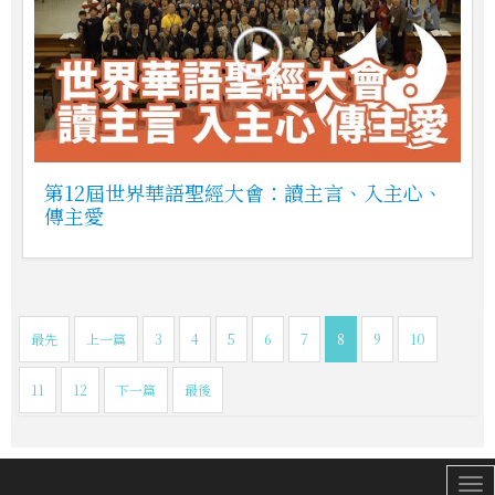
第12屆世界華語聖經大會：讀主言、入主心、
傳主愛
最先
上一篇
3
4
5
6
7
8
9
10
11
12
下一篇
最後