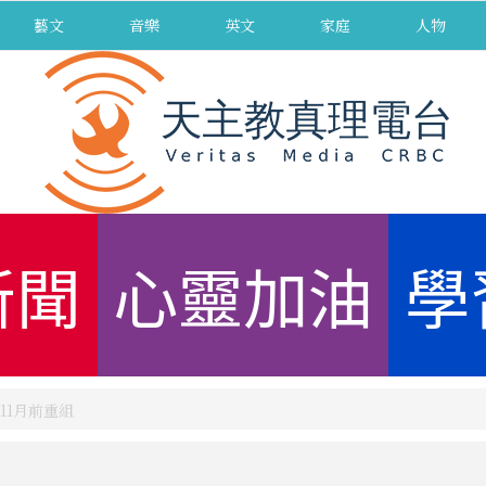
藝文
音樂
英文
家庭
人物
新聞
心靈加油
學
11月前重組