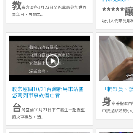
教
宗方濟各1月23日至巴拿馬參加世界
*****
青年日，展開為...
吸引人們來見耶穌*
教宗慰問10/21台灣新馬車站普
「輔祭員、
悠瑪列車事故傷亡者
身
台
穿著聖潔白
灣宜蘭10月21日下午發生一起嚴重
中接過點燃的小小燭
的火車事故，造...