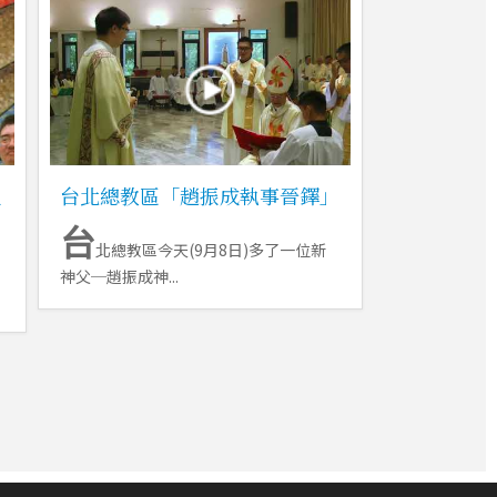
主
台北總教區「趙振成執事晉鐸」
台
北總教區今天(9月8日)多了一位新
神父─趙振成神...