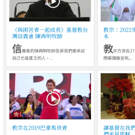
《與困苦者一起成長》基督教台
教宗：202
灣信義會 陳再明牧師
本
信
教
義會的陳再明牧師告訴我們要承認
宗方濟各2
自己也是匱乏的人，...
閉幕彌撒宣佈,...
教宗在2019巴拿馬世青
讓基督在我
們來見耶穌