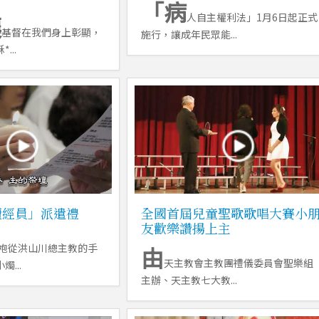
「病
讓
人自主權利法」1月6日起正式
基督在我們身上彰顯，
施行，讓成年民眾能...
...
讀經員」派遣禮
全國首屆兒童聖歌歌唱大賽小
友歡樂讚揚上主
袍從洪山川總主教的手
由
天主教會主教團禮儀委員會聖樂組
...
主辦、天主教七大教...