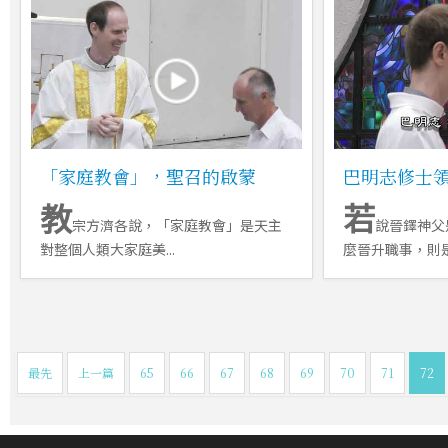
「家庭教會」，聖召的啟蒙
巴明志修士
教
若
宗方濟各說，「家庭教會」是天主
說晉鐸神父
對整個人類大家庭美...
麼晉升職事，則是向
最先
上一篇
65
66
67
68
69
70
71
72