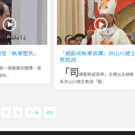
領受「執事聖秩」
「趙振成執事晉鐸」洪山川總
教致詞
是一場基督的婚禮，那
「司
鐸聖秩感恩祭」主禮台北總教
...
區洪山川總主教說「聖...
73
74
下一篇
最後