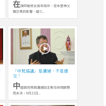
在
陳阿敏修女長年陪伴、受本堂神父
關芝勇的影響、國三...
朋
「中梵協議」是溝通，不是建
交！
中
國與梵蒂岡溝通因主教任命問題懸
而未決，9月22日...