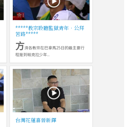
*****教宗聆聽監獄青年．公拜
苦路*****
方
濟各教宗在巴拿馬25日的最主要行
程是到帕克拉少年...
！
台灣花蓮喜晉新鐸