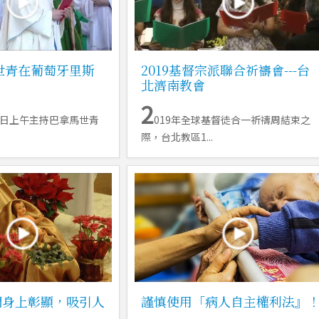
2世青在葡萄牙里斯
2019基督宗派聯合祈禱會---台
北濟南教會
2
7日上午主持巴拿馬世青
019年全球基督徒合一祈禱周結束之
際，台北教區1...
們身上彰顯，吸引人
謹慎使用「病人自主權利法』