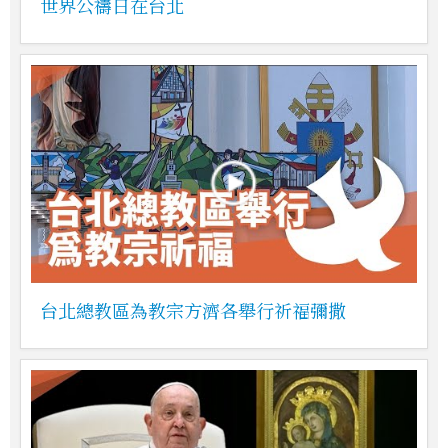
世界公禱日在台北
台北總教區為教宗方濟各舉行祈福彌撒