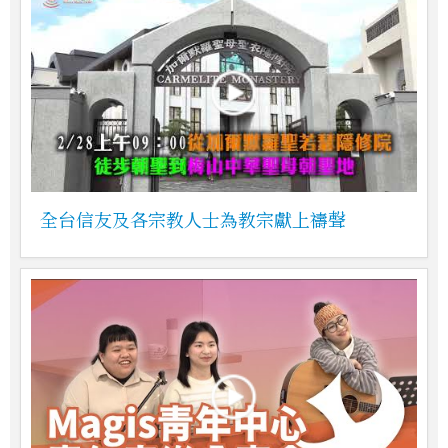
全台信友及各宗教人士為教宗獻上禱聲