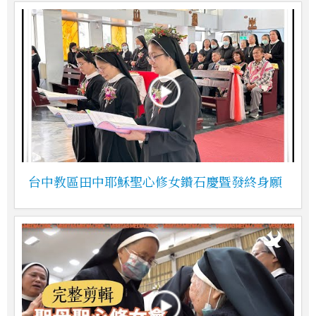
台中教區田中耶穌聖心修女鑽石慶暨發終身願