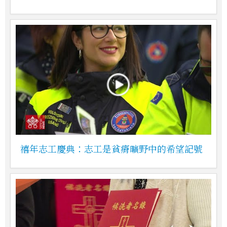
禧年志工慶典：志工是貧瘠曠野中的希望記號