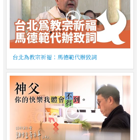
台北為教宗祈福：馬德範代辦致詞