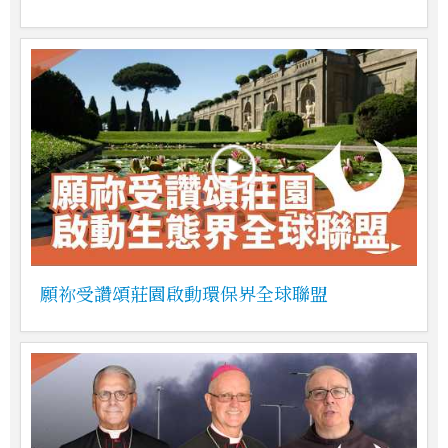
願祢受讚頌莊園啟動環保界全球聯盟