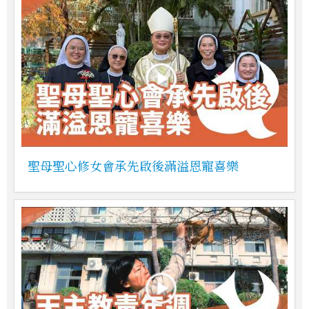
聖母聖心修女會承先啟後滿溢恩寵喜樂