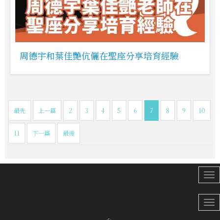
周德宇和葉佳艷伉儷在聖座分享培育經驗
最先
上一篇
2
3
4
5
6
7
8
9
10
11
下一篇
最後