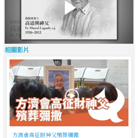
相關影片
方濟會高征財神父殯葬彌撒