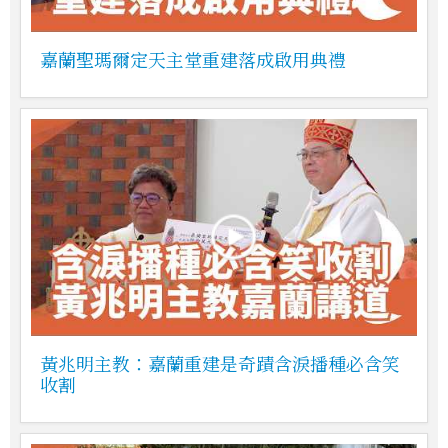
嘉蘭聖瑪爾定天主堂重建落成啟用典禮
黃兆明主教：嘉蘭重建是奇蹟含淚播種必含笑
收割