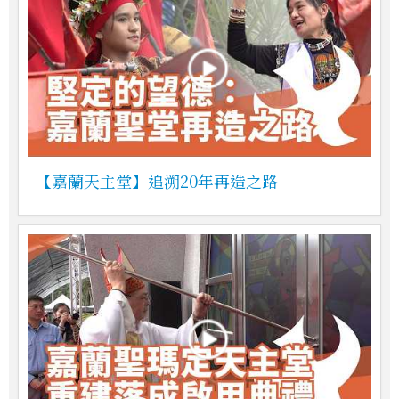
【嘉蘭天主堂】追溯20年再造之路