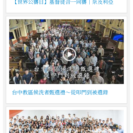
【世界公禱日】基督徒合一同禱｜奈及利亞
台中教區候洗者甄選禮～從叩門到被選錄