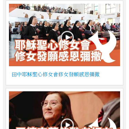
田中耶穌聖心修女會修女發願感恩彌撒