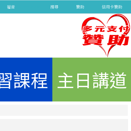
福音
separator
搜尋
贊助
信用卡贊助
習課程
主日講道