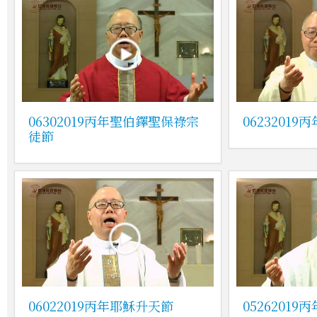
06302019丙年聖伯鐸聖保祿宗
0623201
徒節
06022019丙年耶穌升天節
0526201