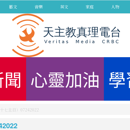
藝文
音樂
英文
家庭
人物
新聞
心靈加油
學
七主日）07242022
022