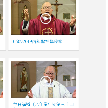
06092019丙年聖神降臨節
主日講道（乙年常年期第三十四