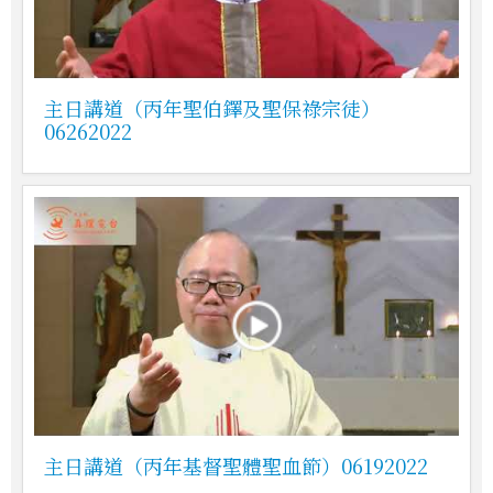
主日講道（丙年聖伯鐸及聖保祿宗徒）
06262022
主日講道（丙年基督聖體聖血節）06192022