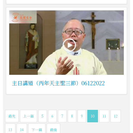
主日講道（丙年天主聖三節）06122022
最先
上一篇
5
6
7
8
9
10
11
12
13
14
下一篇
最後