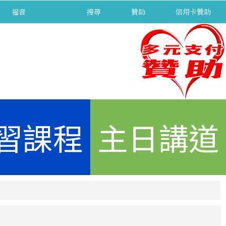
福音
separator
搜尋
贊助
信用卡贊助
習課程
主日講道