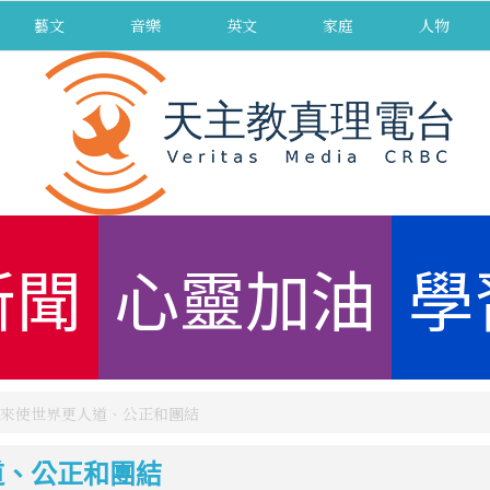
藝文
音樂
英文
家庭
人物
新聞
心靈加油
學
來使世界更人道、公正和團結
道、公正和團結