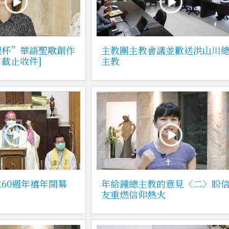
理杯”華語聖歌創作
主教團主教會議並歡送洪山川
日截止收件]
主教
60週年禧年開幕
年給鍾總主教的意見〈二〉盼
友重燃信仰熱火