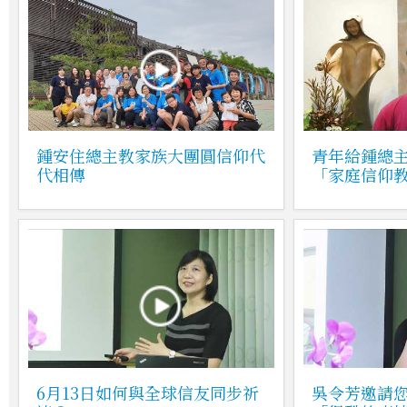
鍾安住總主教家族大團圓信仰代
青年給鍾總
代相傳
「家庭信仰
6月13日如何與全球信友同步祈
吳令芳邀請您