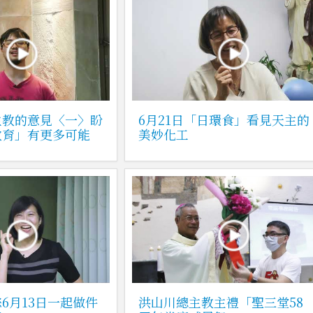
主教的意見〈一〉盼
6月21日「日環食」看見天主的
教育」有更多可能
美妙化工
6月13日一起做件
洪山川總主教主禮「聖三堂58