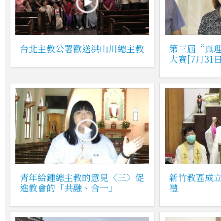
台北主教公署歡送洪山川總主教
第三屆“真
大賽[7月31
青年給鍾總主教的意見〈三〉促
新竹教區成立
進教會的「共融、合一」
禮