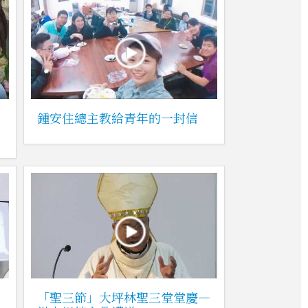
鍾安住總主教給青年的一封信
「聖三節」大坪林聖三堂堂慶—