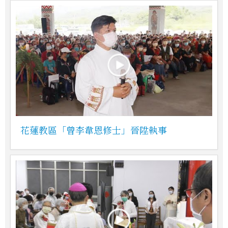
花蓮教區「曾李韋恩修士」晉陞執事