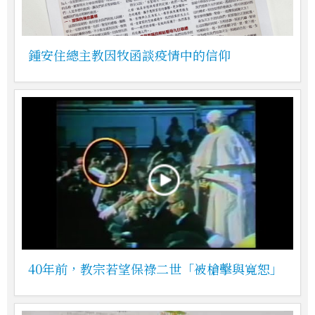
鍾安住總主教因牧函談疫情中的信仰
40年前，教宗若望保祿二世「被槍擊與寬恕」