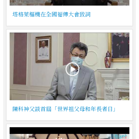
塔格萊樞機在全國福傳大會致詞
陳科神父談首屆「世界祖父母和年長者日」