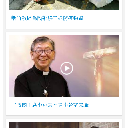
新竹教區為隔離移工送防疫物資
主教團主席李克勉不捨李若望去職