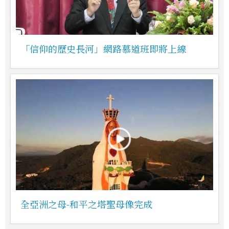
「信仰的歷史長河」網路慕道班即將上線
全亞洲之母-和平之塔聖母像完成