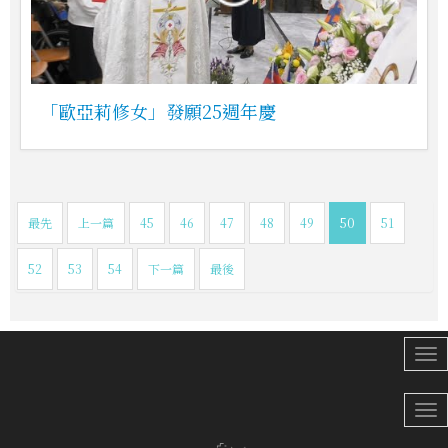
「歐亞莉修女」發願25週年慶
最先
上一篇
45
46
47
48
49
50
51
52
53
54
下一篇
最後